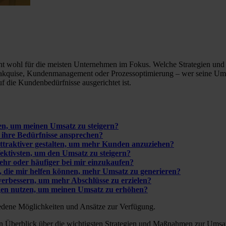
 steht wohl für die meisten Unternehmen im Fokus. Welche Strategie
akquise, Kundenmanagement oder Prozessoptimierung – wer seine Umsät
f die Kundenbedürfnisse ausgerichtet ist.
n, um meinen Umsatz zu steigern?
 ihre Bedürfnisse ansprechen?
ttraktiver gestalten, um mehr Kunden anzuziehen?
ektivsten, um den Umsatz zu steigern?
hr oder häufiger bei mir einzukaufen?
, die mir helfen können, mehr Umsatz zu generieren?
verbessern, um mehr Abschlüsse zu erzielen?
en nutzen, um meinen Umsatz zu erhöhen?
edene Möglichkeiten und Ansätze zur Verfügung.
 Überblick über die wichtigsten Strategien und Maßnahmen zur Umsatzs