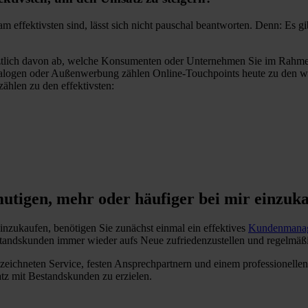
ffektivsten sind, lässt sich nicht pauschal beantworten. Denn: Es gi
tztlich davon ab, welche Konsumenten oder Unternehmen Sie im Rahmen 
talogen oder Außenwerbung zählen Online-Touchpoints heute zu den w
ählen zu den effektivsten:
utigen, mehr oder häufiger bei mir einzuk
nzukaufen, benötigen Sie zunächst einmal ein effektives
Kundenmana
Bestandskunden immer wieder aufs Neue zufriedenzustellen und regelmä
ichneten Service, festen Ansprechpartnern und einem professionell
z mit Bestandskunden zu erzielen.