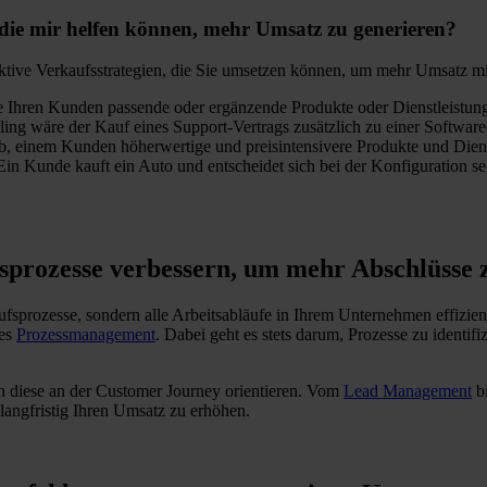
 die mir helfen können, mehr Umsatz zu generieren?
ktive Verkaufsstrategien, die Sie umsetzen können, um mehr Umsatz m
 Ihren Kunden passende oder ergänzende Produkte oder Dienstleistungen
lling wäre der Kauf eines Support-Vertrags zusätzlich zu einer Softw
 ab, einem Kunden höherwertige und preisintensivere Produkte und Dien
 Ein Kunde kauft ein Auto und entscheidet sich bei der Konfiguration s
sprozesse verbessern, um mehr Abschlüsse z
ufsprozesse, sondern alle Arbeitsabläufe in Ihrem Unternehmen effizien
tes
Prozessmanagement
. Dabei geht es stets darum, Prozesse zu identif
ch diese an der Customer Journey orientieren. Vom
Lead Management
bi
angfristig Ihren Umsatz zu erhöhen.