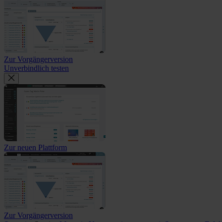
Zur Vorgängerversion
Unverbindlich testen
Zur neuen Plattform
Zur Vorgängerversion