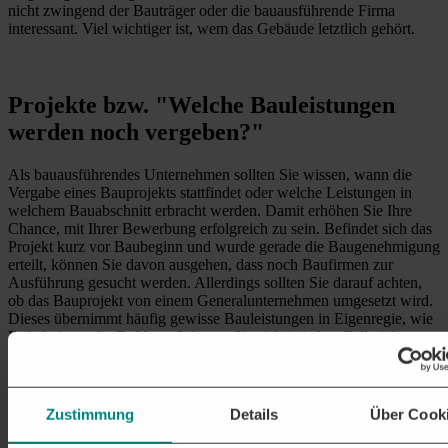
nicht zwingend der Bauträger oder die bauausführende Firma
interessant. Viel wichtiger ist, wem das Gebäude letztlich gehört.
Projekte bzw. "Welche Bauleistungen
werden noch vergeben?"
Als bauausführendes Unternehmen sollten Sie wissen, wann die
Vergabe eines Bauprojekts stattfindet oder welche Leistungen in
welchem Bauabschnitt erbracht werden. Damit erhöhen Sie Ihre
Chance, mit Ihrer Bewerbung erfolgreich zu sein. Befindet sich das
Projekt kurz vor Baubeginn und wurde gerade die Baugenehmigung
erteilt, können Sie davon ausgehen, dass noch Baufirmen zur
Ausführung gesucht werden. Allerdings sollten Sie darauf achten,
ob das Bauprojekt von einem Generalunternehmen umgesetzt wird.
Dieses übernimmt häufig gewisse Bauleistungen in Eigenregie, wie
Erdarbeiten oder Rohbau. Scheuen Sie sich in jedem Fall nicht
davor, Ihren Kontakt nach weiteren baulichen Maßnahmen zu
fragen. Lassen Sie sich auf eine interne Liste setzen, um bei
weiteren Bauleistungen mit Ihrer Arbeit direkt berücksichtigt zu
werden.
Zustimmung
Details
Über Cook