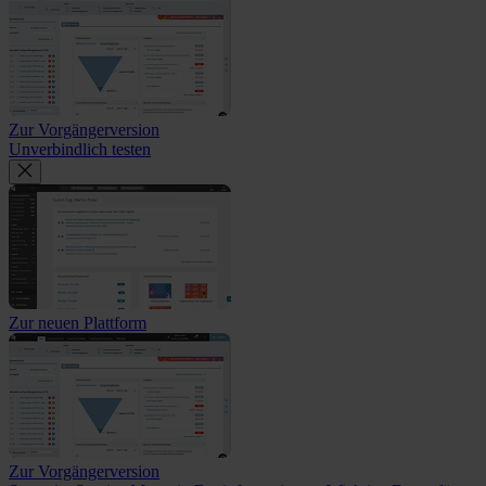
Zur Vorgängerversion
Unverbindlich testen
Zur neuen Plattform
Zur Vorgängerversion