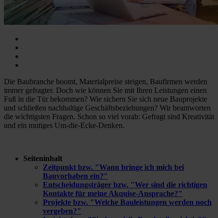
Die Baubranche boomt, Materialpreise steigen, Baufirmen werden
immer gefragter. Doch wie können Sie mit Ihren Leistungen einen
Fuß in die Tür bekommen? Wie sichern Sie sich neue Bauprojekte
und schließen nachhaltige Geschäftsbeziehungen? Wir beantworten
die wichtigsten Fragen. Schon so viel vorab: Gefragt sind Kreativität
und ein mutiges Um-die-Ecke-Denken.
Seiteninhalt
Zeitpunkt bzw. "Wann bringe ich mich bei
Bauvorhaben ein?"
Entscheidungsträger bzw. "Wer sind die richtigen
Kontakte für meine Akquise-Ansprache?"
Projekte bzw. "Welche Bauleistungen werden noch
vergeben?"