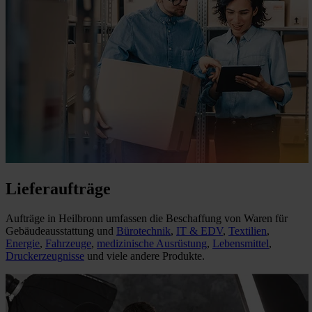
Lieferaufträge
Aufträge in Heilbronn umfassen die Beschaffung von Waren für
Gebäudeausstattung und
Bürotechnik
,
IT & EDV
,
Textilien
,
Energie
,
Fahrzeuge
,
medizinische Ausrüstung
,
Lebensmittel
,
Druckerzeugnisse
und viele andere Produkte.