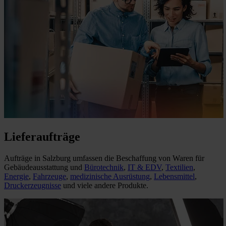
Lieferaufträge
Aufträge in Salzburg umfassen die Beschaffung von Waren für
Gebäudeausstattung und
Bürotechnik
,
IT & EDV
,
Textilien
,
Energie
,
Fahrzeuge
,
medizinische Ausrüstung
,
Lebensmittel
,
Druckerzeugnisse
und viele andere Produkte.