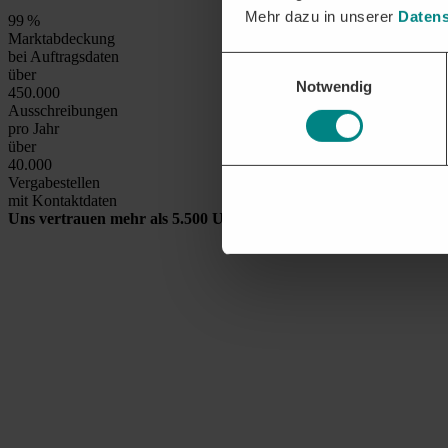
Mehr dazu in unserer
Datens
99
%
Marktabdeckung
bei Auftragsdaten
Einwilligungsauswahl
über
Notwendig
450.000
Ausschreibungen
pro Jahr
über
40.000
Vergabestellen
mit Kontaktdaten
Uns vertrauen mehr als 5.500 Unternehmen