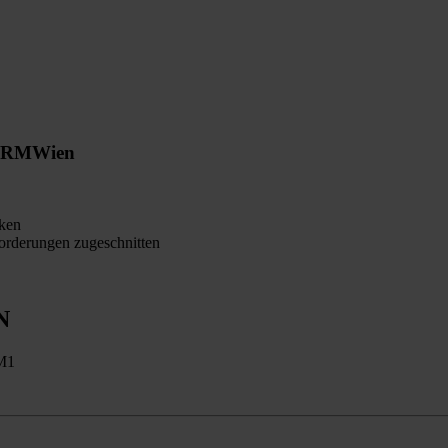
ORM
Wien
ken
orderungen zugeschnitten
N
-M1