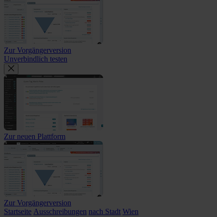
Zur Vorgängerversion
Unverbindlich testen
Zur neuen Plattform
Zur Vorgängerversion
Startseite
Ausschreibungen
nach Stadt
Wien