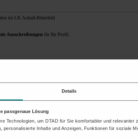
len im LK Anhalt-Bitterfeld
ante Ausschreibungen
für Ihr Profil.
ung finden?
 Sie alle relevanten Auftragschancen für Ihr Unternehmen.
Details
hre passgenaue Lösung
e Technologien, um DTAD für Sie komfortabler und relevanter zu
, personalisierte Inhalte und Anzeigen, Funktionen für soziale 