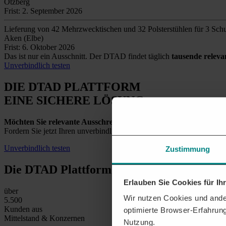
Otzberg
Frist: 2. September 2026
Lieferung von 42 Mehrzwecktischen und 32 Polsterstühlen für 3 Schu
Aken (Elbe)
Frist: 6. Oktober 2026
Das ist nur ein Ausschnitt. Der DTAD findet täglich
tausende relev
Unverbindlich testen
DIE DTAD PLATTFORM
EINE SICHERE LÖSUNG
Möchten Sie relevante Ausschreibungen in Wien und der Umgeb
Fordern Sie jetzt Ihren unverbindlichen Testzugang an und entdecken
Unverbindlich testen
Zustimmung
Die DTAD Plattform
in Zahlen
Erlauben Sie Cookies für I
über
Wir nutzen Cookies und ander
5.500
Kunden aus
optimierte Browser-Erfahrung
Mittelstand & Konzernen
Nutzung.