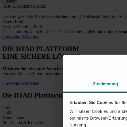
Otzberg
Frist: 2. September 2026
Lieferung von 42 Mehrzwecktischen und 32 Polsterstühlen für 3 Schu
Aken (Elbe)
Frist: 6. Oktober 2026
Das ist nur ein Ausschnitt. Der DTAD findet täglich
tausende relev
Unverbindlich testen
DIE DTAD PLATTFORM
EINE SICHERE LÖSUNG
Möchten Sie relevante Ausschreibungen in Bern und der Umgeb
Fordern Sie jetzt Ihren unverbindlichen Testzugang an und entdecken
Unverbindlich testen
Zustimmung
Die DTAD Plattform
in Zahlen
Erlauben Sie Cookies für I
über
Wir nutzen Cookies und ander
5.500
Kunden aus
optimierte Browser-Erfahrung
Mittelstand & Konzernen
Nutzung.