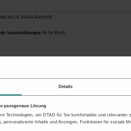
len im LK Anhalt-Bitterfeld
ante Ausschreibungen
für Ihr Profil.
ung finden?
 Sie alle relevanten Auftragschancen für Ihr Unternehmen.
Details
hre passgenaue Lösung
e Technologien, um DTAD für Sie komfortabler und relevanter zu
, personalisierte Inhalte und Anzeigen, Funktionen für soziale 