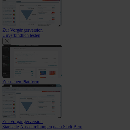
Zur Vorgängerversion
Unverbindlich testen
Zur neuen Plattform
Zur Vorgängerversion
Startseite
Ausschreibungen
nach Stadt
Bern