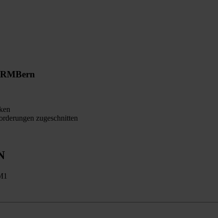
ORM
Bern
ken
orderungen zugeschnitten
N
-M1