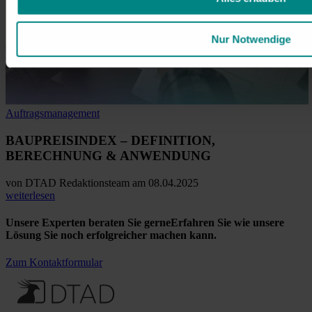
Nur Notwendige
Auftragsmanagement
BAUPREISINDEX
– DEFINITION,
BERECHNUNG & ANWENDUNG
von
DTAD Redaktionsteam
am 08.04.2025
weiterlesen
Unsere Experten beraten Sie gerne
Erfahren Sie wie unsere
Lösung Sie noch erfolgreicher machen kann.
Zum Kontaktformular