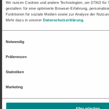
Wir nutzen Cookies und andere Technologien, um DTAD für S
gestalten: für eine optimierte Browser-Erfahrung, personalisi
Funktionen für soziale Medien sowie zur Analyse der Nutzun
Mehr dazu in unserer
Datenschutzerklärung
.
Einwilligungsauswahl
Notwendig
Auftragsmanagement
PUBLIC SECTOR: TSCHÜSS, PAPIERAKTEN!
Präferenzen
HALLO, DISRUPTIONSKULTUR!
von
DTAD Redaktionsteam
am 12.03.2020
Statistiken
weiterlesen
Marketing
Alles erlauben