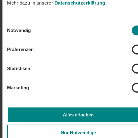
Erhalten Sie relevante Projekte & Aufträge in den frühen
Mehr dazu in unserer
Datenschutzerklärung
.
Stadien der Vergabe:
Auftragschancen in über 250 Branchen
Nationale und EU-weite Ausschreibungen passgenau für Ihr
Einwilligungsauswahl
Unternehmen
Notwendig
Unsere Leistungen im Überblick
Präferenzen
Statistiken
Marketing
Alles erlauben
Nur Notwendige