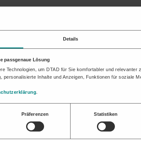
en bzw. zählten:
Details
 Verdingungsordnung ab.
hre passgenaue Lösung
gen aus VOF und VOL.
e Technologien, um DTAD für Sie komfortabler und relevanter zu
, personalisierte Inhalte und Anzeigen, Funktionen für soziale 
SSCHREIBUNGEN
AUF EINEN BLICK
chutzerklärung
.
n der Vergabe:
Unternehmen
Präferenzen
Statistiken