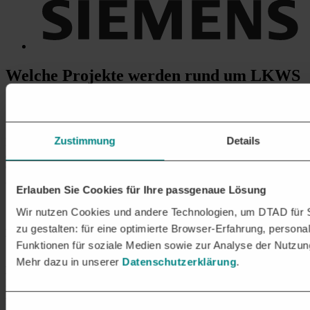
Welche Projekte
werden rund um LKWS
UND TRANSPORTER IM
GÜTERVERKEHR ausgeschrieben?
Zustimmung
Details
In der Transport- und Logistikbranche werden zahlreiche Projekte
ausgeschrieben, die sich auf LKWs und Transporter im
Güterverkehr konzentrieren. Hier eine Übersicht der typischen
Ausschreibungsbereiche:
Erlauben Sie Cookies für Ihre passgenaue Lösung
1. FAHRZEUGBESCHAFFUNG
Wir nutzen Cookies und andere Technologien, um DTAD für S
zu gestalten: für eine optimierte Browser-Erfahrung, personal
Neufahrzeuge:
Lieferung von LKWs und Transportern, darunter
Funktionen für soziale Medien sowie zur Analyse der Nutzun
Standardmodelle, Kipper, Tankfahrzeuge, Kühlfahrzeuge, und
Spezialaufbauten
Mehr dazu in unserer
Datenschutzerklärung
.
Leasing und Miete:
Langfristige Leasingverträge oder kurzfristige
Miete von Fahrzeugflotten für Transport- und Logistikdienstleister
Elektro- und Hybridfahrzeuge:
Beschaffung von emissionsarmen
Fahrzeugen
für nachhaltigen Gütertransport
Einwilligungsauswahl