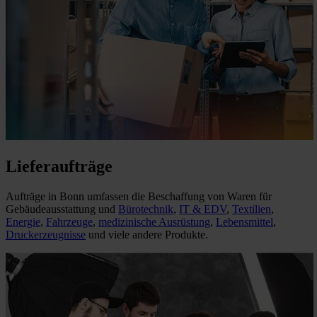
Lieferaufträge
Aufträge in Bonn umfassen die Beschaffung von Waren für
Gebäudeausstattung und
Bürotechnik
,
IT & EDV
,
Textilien
,
Energie
,
Fahrzeuge
,
medizinische Ausrüstung
,
Lebensmittel
,
Druckerzeugnisse
und viele andere Produkte.