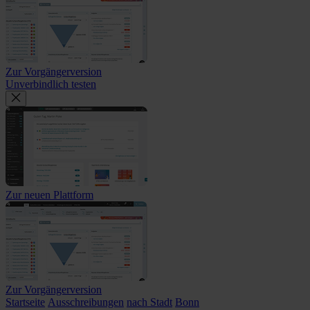
Zur Vorgängerversion
Unverbindlich testen
Zur neuen Plattform
Zur Vorgängerversion
Startseite
Ausschreibungen
nach Stadt
Bonn