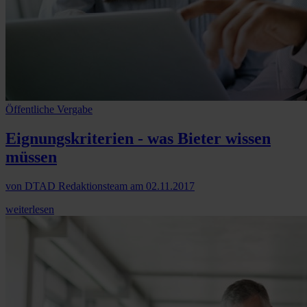
Öffentliche Vergabe
Eignungskriterien - was Bieter wissen
müssen
von
DTAD Redaktionsteam
am
02.11.2017
weiterlesen