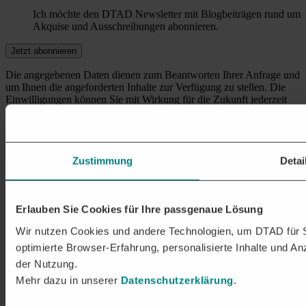
Ich möchte den DTAD Newsletter mit Blogbeiträgen rund um
Akquise und Ausschreibungen abonnieren.
Die angegebenen Daten dienen zum Beantworten Ihrer Anfrage und
um Ihnen die angeforderten Inhalte zur Verfügung zu stellen. Die
Einwilligungen können Sie mit Wirkung für die Zukunft jederzeit
widerrufen. Es gelten unsere
Datenschutzhinweise
.
Unsere Experten beraten Sie gerne
Erfahren Sie wie unsere
Lösung Sie noch erfolgreicher machen kann.
Zustimmung
Detai
Zum Kontaktformular
Erlauben Sie Cookies für Ihre passgenaue Lösung
Wir nutzen Cookies und andere Technologien, um DTAD für Sie
Zum Seitenanfang
optimierte Browser-Erfahrung, personalisierte Inhalte und A
Ausschreibungen
der Nutzung.
Ausschreibungen
Mehr dazu in unserer
Datenschutzerklärung
.
Bauaufträge
Bauaufträge