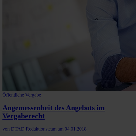
Öffentliche Vergabe
Angemessenheit des Angebots im
Vergaberecht
von
DTAD Redaktionsteam
am
04.01.2018