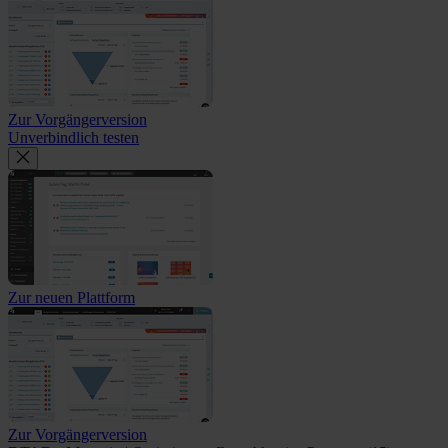
Zur Vorgängerversion
Unverbindlich testen
Zur neuen Plattform
Zur Vorgängerversion