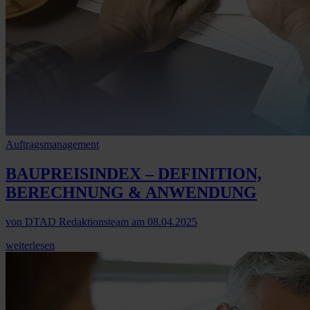
Auftragsmanagement
BAUPREISINDEX
– DEFINITION,
BERECHNUNG & ANWENDUNG
von
DTAD Redaktionsteam
am
08.04.2025
weiterlesen