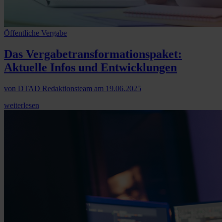
Öffentliche Vergabe
Das Vergabetransformationspaket
:
Aktuelle Infos und Entwicklungen
von
DTAD Redaktionsteam
am
19.06.2025
weiterlesen