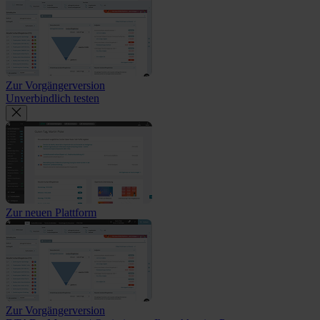
Zur Vorgängerversion
Unverbindlich testen
Zur neuen Plattform
Zur Vorgängerversion