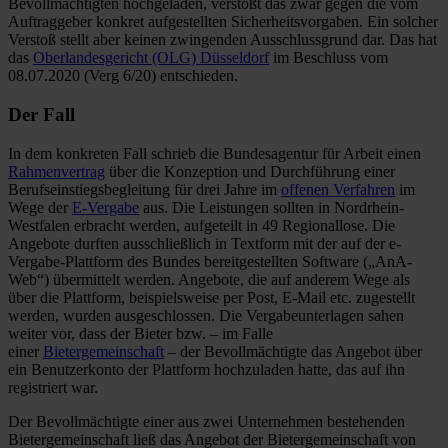
Bevollmächtigten hochgeladen, verstößt das zwar gegen die vom
Auftraggeber konkret aufgestellten Sicherheitsvorgaben. Ein solcher
Verstoß stellt aber keinen zwingenden Ausschlussgrund dar. Das hat
das
Oberlandesgericht (OLG) Düsseldorf
im Beschluss vom
08.07.2020 (Verg 6/20) entschieden.
Der Fall
In dem konkreten Fall schrieb die Bundesagentur für Arbeit einen
Rahmenvertrag
über die Konzeption und Durchführung einer
Berufseinstiegsbegleitung für drei Jahre im
offenen Verfahren
im
Wege der
E-Vergabe
aus. Die Leistungen sollten in Nordrhein-
Westfalen erbracht werden, aufgeteilt in 49 Regionallose. Die
Angebote durften ausschließlich in Textform mit der auf der e-
Vergabe-Plattform des Bundes bereitgestellten Software („AnA-
Web“) übermittelt werden. Angebote, die auf anderem Wege als
über die Plattform, beispielsweise per Post, E-Mail etc. zugestellt
werden, wurden ausgeschlossen. Die Vergabeunterlagen sahen
weiter vor, dass der Bieter bzw. – im Falle
einer
Bietergemeinschaft
– der Bevollmächtigte das Angebot über
ein Benutzerkonto der Plattform hochzuladen hatte, das auf ihn
registriert war.
Der Bevollmächtigte einer aus zwei Unternehmen bestehenden
Bietergemeinschaft ließ das Angebot der Bietergemeinschaft von