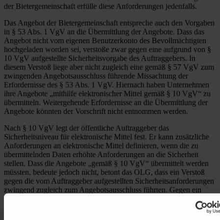
der Bietergemeinschaft erfülle diese Anforderungen jedenfalls.
Das Angebot der Bietergemeinschaft entspreche auch den Vorgaben
in § 53 Abs. 1 VgV an die Übermittlung der Angebote. Dass das
Angebot nicht vom eigenen Benutzerkonto des Bevollmächtigten
hochgeladen worden sei, verstoße zwar gegen eine aufgrund von §
10 VgV aufgestellte Sicherheitsvorgabe des Auftraggebers. In
diesem Verstoß liege aber nicht zugleich eine gemäß § 57 VgV zum
zwingenden Angebotsausschluss führende Missachtung der
Erfordernisse des § 53 Abs. 1 VgV. Hiernach haben Unternehmen
ihre Angebote „mithilfe elektronischer Mittel gemäß § 10 VgV“ zu
übermitteln. Weitergehende Erfordernisse an die Übermittlung der
Angebote könnten der Vorschrift nicht entnommen werden.
Nach § 10 VgV legt der öffentliche Auftraggeber das
Sicherheitsniveau für elektronische Mittel fest. Er kann zusätzliche
Anforderungen an elektronische Mittel definieren, wenn die zu
übermittelnden Daten erhöhte Anforderungen an die Sicherheit
stellen. Dass die Angebote „gemäß § 10 VgV“ übermittelt werden
müssten, bedeute jedoch nicht, betont das OLG, dass ein Verstoß
gegen die vom Auftraggeber aufgestellten Sicherheitsanforderungen
zwingend zugleich zum Angebotsausschluss führten. Gegen ein
solches Verständnis spricht aus Sicht des Gerichts schon der
abschließende Charakter der im
Gesetz gegen
Wettbewerbsbeschränkungen (GWB)
und in der VgV geregelten