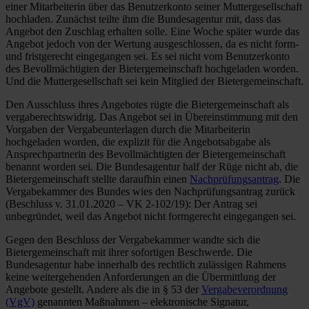
einer Mitarbeiterin über das Benutzerkonto seiner Muttergesellschaft
hochladen. Zunächst teilte ihm die Bundesagentur mit, dass das
Angebot den Zuschlag erhalten solle. Eine Woche später wurde das
Angebot jedoch von der Wertung ausgeschlossen, da es nicht form-
und fristgerecht eingegangen sei. Es sei nicht vom Benutzerkonto
des Bevollmächtigten der Bietergemeinschaft hochgeladen worden.
Und die Muttergesellschaft sei kein Mitglied der Bietergemeinschaft.
Den Ausschluss ihres Angebotes rügte die Bietergemeinschaft als
vergaberechtswidrig. Das Angebot sei in Übereinstimmung mit den
Vorgaben der Vergabeunterlagen durch die Mitarbeiterin
hochgeladen worden, die explizit für die Angebotsabgabe als
Ansprechpartnerin des Bevollmächtigten der Bietergemeinschaft
benannt worden sei. Die Bundesagentur half der Rüge nicht ab, die
Bietergemeinschaft stellte daraufhin einen
Nachprüfungsantrag
. Die
Vergabekammer des Bundes wies den Nachprüfungsantrag zurück
(Beschluss v. 31.01.2020 – VK 2-102/19): Der Antrag sei
unbegründet, weil das Angebot nicht formgerecht eingegangen sei.
Gegen den Beschluss der Vergabekammer wandte sich die
Bietergemeinschaft mit ihrer sofortigen Beschwerde. Die
Bundesagentur habe innerhalb des rechtlich zulässigen Rahmens
keine weitergehenden Anforderungen an die Übermittlung der
Angebote gestellt. Andere als die in § 53 der
Vergabeverordnung
(VgV)
genannten Maßnahmen – elektronische Signatur,