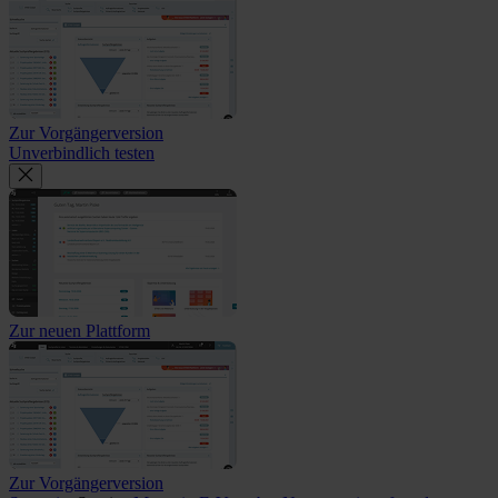
Zur Vorgängerversion
Unverbindlich testen
Zur neuen Plattform
Zur Vorgängerversion