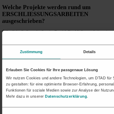
Welche Projekte
werden rund um
ERSCHLIESSUNGSARBEITEN
ausgeschrieben?
Öffentliche Stellen schreiben im Bereich Erschließungsarbeiten eine
Vielzahl von Projekten aus, die die Planung, den Bau und die
Instandhaltung von Infrastrukturen betreffen, um Baugebiete für die
Nutzung vorzubereiten. Typische Projekte in diesem Bereich
umfassen:
Zustimmung
Details
Straßenbau und Verkehrswege
:
Bau und Ausbau von Straßen, Gehwegen und
Erlauben Sie Cookies für Ihre passgenaue Lösung
Fahrradwegen in neuen Wohngebieten
Errichtung und Modernisierung von Verkehrswegen,
Wir nutzen Cookies und andere Technologien, um DTAD für S
einschließlich Kreisverkehre, Kreuzungen und
zu gestalten: für eine optimierte Browser-Erfahrung, personal
Zufahrtsstraßen
Funktionen für soziale Medien sowie zur Analyse der Nutzun
Brückenau
sowie Bau von Unterführungen und
Überführungen zur Verbesserung der
Mehr dazu in unserer
Datenschutzerklärung
.
Verkehrsanbindung
Installation von
Straßenbeleuchtung
und
Verkehrsüberwachungssystemen
Einwilligungsauswahl