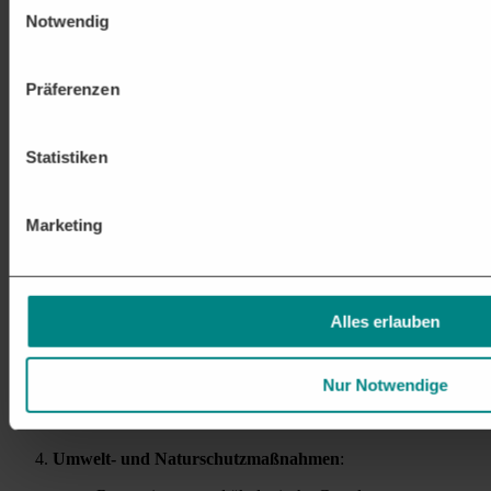
Notwendig
Versorgungsleitungen und -infrastruktur
:
Verlegung von Trinkwasserleitungen und Bau von
Präferenzen
Wasserverteilungsnetzen
Errichtung von Abwasser- und Regenwasserkanälen
sowie
Kläranlagen
und Regenrückhaltebecken
Installation von Gasleitungen und anderen
Statistiken
Versorgungsleitungen (z. B. Fernwärme)
Verlegung von Strom- und Kommunikationsleitungen,
einschließlich Glasfaserkabeln für Breitbandinternet
Marketing
Erschließung von Baugebieten
:
Planung und Umsetzung der Erschließung von
Alles erlauben
Neubaugebieten für Wohnbauten
Bau von Grünanlagen, Parks und öffentlichen Plätzen
zur Verbesserung der Lebensqualität
Durchführung von Bodenuntersuchungen und
Nur Notwendige
Altlastensanierungen
Umwelt- und Naturschutzmaßnahmen
: