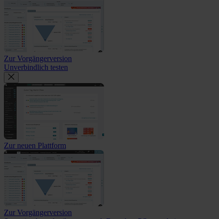
Zur Vorgängerversion
Unverbindlich testen
Zur neuen Plattform
Zur Vorgängerversion