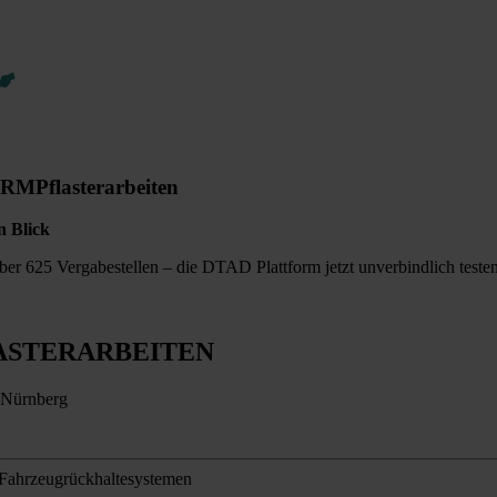
ORM
Pflasterarbeiten
n Blick
er 625 Vergabestellen – die DTAD Plattform jetzt unverbindlich testen
ASTERARBEITEN
n–Nürnberg
 Fahrzeugrückhaltesystemen