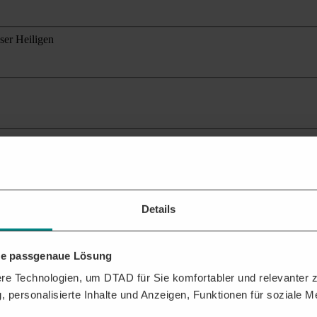
ser Heiligen
ante Ausschreibungen
für Ihr Profil.
Details
ehen?
n Sie dabei, das Beste aus der DTAD Plattform für Sie herauszuholen.
hre passgenaue Lösung
FTRÄGEN
e Technologien, um DTAD für Sie komfortabler und relevanter zu
, personalisierte Inhalte und Anzeigen, Funktionen für soziale 