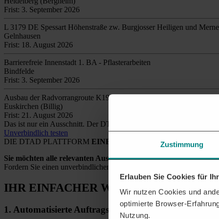
Heidelberg (Bergheim)
Frist: 3. September 2026
L 3179 DE Spessart Höhenstraße zw. Burgjosser Heiligen und Merne
Gelnhausen
Frist: 18. August 2026
Barrierefreie Innenstadt 1. BA - Pflasterarbeiten
Bindfelde
Frist: 3. September 2026
Ausbau der Radvorrangroute K19 von der L210
Euskirchen (Billig)
Frist: 21. August 2026
Das ist nur ein Ausschnitt. Der DTAD findet täglich
tausende relev
Unverbindlich testen
DIE DTAD PLATTFORM
EINE SICHERE LÖSUNG
Zustimmung
Sie möchten alle relevanten Ausschreibungen und Aufträge eins
Fordern Sie einen unverbindlichen Testzugang an und wir unterstütze
Erlauben Sie Cookies für I
IHR EINFACHER WEG
ZU NEUEN AU
Wir nutzen Cookies und ander
optimierte Browser-Erfahrung
1.
Automatisierte
Auftragsrecherche
Nutzung.