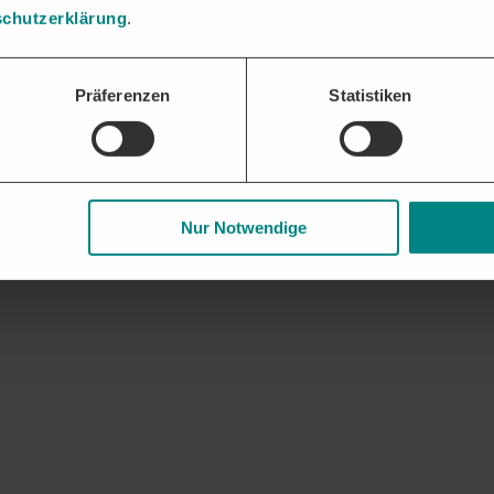
chutzerklärung
.
ür Pflasterarbeiten erhalten. Analysen zu Vergabeverhalten und potenzi
Präferenzen
Statistiken
gaben und Nachweise bündeln und fristgerecht einreichen – die DTAD Pl
 und Geschäftsbeziehungen. Frühzeitige Updates zu auslaufenden Rahme
Nur Notwendige