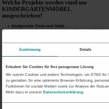
Welche Projekte
werden rund um
KINDERGARTENMÖBEL
ausgeschrieben?
Kindgerechte Tische und Stühle
Lieferung von robusten, ergonomischen Tischen und Stühlen
in kindgerechten Größen für eine komfortable Nutzung in
Lern- und Spielräumen.
Regalsysteme und Aufbewahrungsmöbel
Zustimmung
Details
Bereitstellung von funktionalen Regalen, Schränken und
Aufbewahrungsmöbeln für Spielzeuge, Bücher und
Bastelmaterialien, die Ordnung und Zugänglichkeit fördern.
Erlauben Sie Cookies für Ihre passgenaue Lösung
Ruhe- und Schlafmöglichkeiten
Ausstattung mit gemütlichen Schlaf- und Ruhebereichen,
Wir nutzen Cookies und andere Technologien, um DTAD für S
einschließlich Kinderbetten, Matratzen und Ruhepolstern für
zu gestalten: für eine optimierte Browser-Erfahrung, personal
den Mittagsschlaf.
Funktionen für soziale Medien sowie zur Analyse der Nutzun
Bodenbeläge und Spielmatten
Mehr dazu in unserer
Datenschutzerklärung
.
Bereitstellung von kindgerechten, rutschfesten
Bodenbelägen
und Spielmatten, die für Sicherheit und Komfort während des
Spiels sorgen.
Einwilligungsauswahl