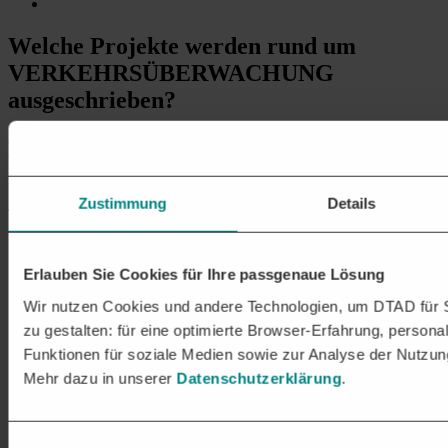
Welche Projekte
werden rund um
VERKEHRSÜBERWACHUNG
ausgeschrieben?
Öffentliche Stellen schreiben im Bereich der Installation von
Verkehrsüberwachungseinrichtungen regelmäßig eine Vielzahl von
Projekten aus, die verschiedene Aspekte der Planung, Installation
und Wartung von Verkehrsüberwachungssystemen betreffen.
Zustimmung
Details
Typische Projekte in diesem Bereich umfassen u. a.:
Geschwindigkeitsüberwachung
:
Erlauben Sie Cookies für Ihre passgenaue Lösung
Installation von stationären und mobilen
Geschwindigkeitsmessanlagen (Blitzer)
Wir nutzen Cookies und andere Technologien, um DTAD für S
Implementierung von Radarkameras und
zu gestalten: für eine optimierte Browser-Erfahrung, personal
Lasermessgeräten an kritischen Verkehrspunkten.
Funktionen für soziale Medien sowie zur Analyse der Nutzun
Mehr dazu in unserer
Datenschutzerklärung
.
Rotlichtüberwachung
:
Installation von Rotlichtüberwachungsanlagen an
Ampelkreuzungen zur Erfassung von Rotlichtverstößen
Einwilligungsauswahl