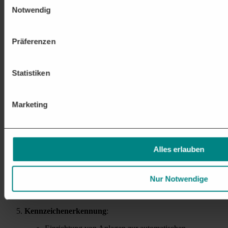
Integration von Kamerasystemen in bestehende
Notwendig
Verkehrssignalanlagen
Verkehrsflussüberwachung und Stauwarnsysteme
:
Präferenzen
Installation von Verkehrskameras zur Überwachung des
Verkehrsflusses auf Hauptverkehrsstraßen und
Statistiken
Autobahnen
Einrichtung von Videoüberwachungssystemen zur
Echtzeitbeobachtung und -steuerung des Verkehrs
Marketing
Parkraumüberwachung
:
Installation von Parkleitsystemen und
Überwachungskameras in Parkhäusern und auf
Alles erlauben
öffentlichen Parkplätzen
Implementierung von Systemen zur Überwachung von
Falschparkern, z. B. in Halteverbotszonen und auf
Nur Notwendige
Behindertenparkplätzen
Kennzeichenerkennung
: