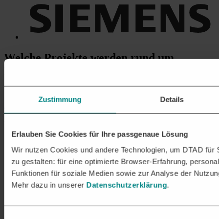
Welche Projekte
werden rund um
PROJEKTMANAGEMENT
ausgeschrieben?
Zustimmung
Details
Ausschreibungen
im Bereich Projektmanagement werden u. a. über
die
DTAD Plattform
bereitgestellt. Es bieten sich Auftragschancen
mit folgenden Schwerpunkten:
Erlauben Sie Cookies für Ihre passgenaue Lösung
IT:
In der
IT & EDV
ist die Planung und Verwaltung von
Projekten ein zentraler Aspekt. Aufträge umfassen die
Wir nutzen Cookies und andere Technologien, um DTAD für S
Implementierung von IT-Systemen,
Netzwerken
und
zu gestalten: für eine optimierte Browser-Erfahrung, personal
Software sowie anderen Technologien.
Funktionen für soziale Medien sowie zur Analyse der Nutzun
Prozessmanagement:
Öffentliche Auftraggeber schreiben
Aufträge aus, in denen Umstrukturierungen geplant werden
Mehr dazu in unserer
Datenschutzerklärung
.
sollen oder auch Prozesse optimiert werden müssen. Die
Organisation und Einführung von neuen Strukturen ist Teil
des Projektmanagements.
Eventmanagement:
Zahlreiche öffentliche Stellen
Einwilligungsauswahl