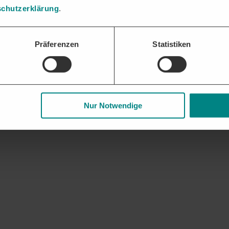
chutzerklärung
.
ür Dienstleistungen zu Bildung & Erziehung erhalten. Analysen zu Verg
Präferenzen
Statistiken
gaben und Nachweise bündeln und fristgerecht einreichen – die DTAD Pl
 und Geschäftsbeziehungen. Frühzeitige Updates zu auslaufenden Rahme
Nur Notwendige