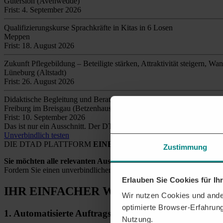
Gütersloh (Avenwedde)
Frist: 4. September 2026
Qualifizierungskurse Sprachkräfte in Kitas in 6 Losen
Meppen
Frist: 18. August 2026
Zukunft Pflegebildung – Beteiligte stärken, Attraktivität steigern, Wa
Lüneburg (Altstadt)
Frist: 26. August 2026
Didaktische Begleitung und Beratung für das Bildungsprojekt DentalD
Freiburg im Breisgau (Betzenhausen)
Frist: 10. September 2026
Das ist nur ein Ausschnitt. Der DTAD findet täglich
tausende relev
Unverbindlich testen
DIE DTAD PLATTFORM
EINE SICHERE LÖSUNG
Zustimmung
Sie möchten alle relevanten Ausschreibungen und Aufträge eins
Fordern Sie einen unverbindlichen Testzugang an und wir unterstütze
Erlauben Sie Cookies für I
IHR EINFACHER WEG
ZU NEUEN AU
Wir nutzen Cookies und ander
optimierte Browser-Erfahrung
1.
Automatisierte
Auftragsrecherche
Nutzung.