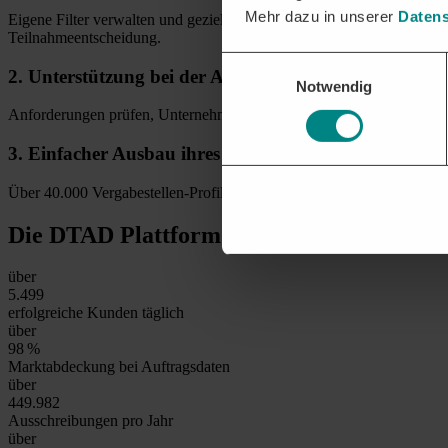
Mehr dazu in unserer
Datens
Eigene Filter verwalten und gezielt zugeschnittene Ausschreibungen f
Teilnahmeentscheidung.
Einwilligungsauswahl
2.
Unterstützung bei
der Angebotsabgabe
Notwendig
Anforderungen prüfen, Unternehmensschnittstellen einbinden, alle An
3.
Einfacher Ausbau
ihres Firmennetzwerks
Über 40.000 Vergabestellen-Profile bieten Klarheit über Entscheider
Die DTAD Plattform
in Zahlen
über
5.500
erfolgreiche Kunden täglich
über
99
%
Marktabdeckung bei Auftragsdaten
über
450.000
Ausschreibungen pro Jahr
über