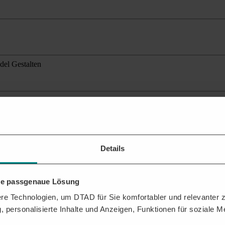
ndel Gestalten
igital 4.0
ante Ausschreibungen
für Ihr Profil.
Details
ehen?
n Sie dabei, das Beste aus der DTAD Plattform für Sie herauszuholen.
hre passgenaue Lösung
FTRÄGEN
e Technologien, um DTAD für Sie komfortabler und relevanter zu
, personalisierte Inhalte und Anzeigen, Funktionen für soziale 