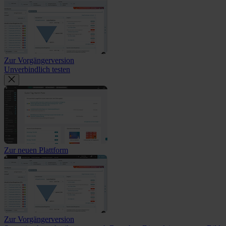
Zur Vorgängerversion
Unverbindlich testen
Zur neuen Plattform
Zur Vorgängerversion