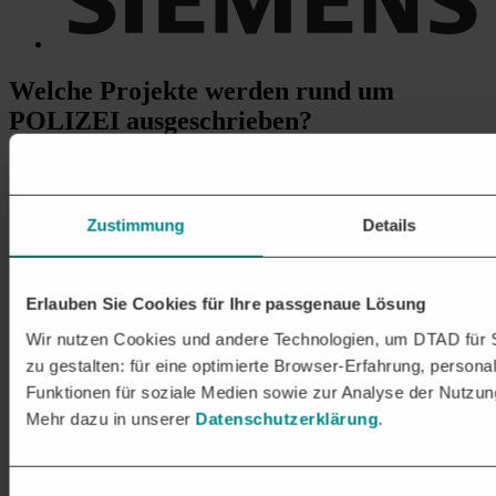
Welche Projekte
werden rund um
POLIZEI ausgeschrieben?
Im Bereich Polizei gibt es eine Vielzahl von
Aufträgen
.
Vergabestellen schreiben u. a. Projekte zu folgenden Themen aus:
Beschaffung von Ausrüstung:
Ausschreibung und Erwerb
Zustimmung
Details
von Polizeiausrüstung. Dazu gehören
Uniformen
,
Schutzausrüstung,
Fahrzeuge
,
Waffen & Munition
,
Kommunikationstechnologie etc.
Erlauben Sie Cookies für Ihre passgenaue Lösung
Dienstleistungsverträge:
Verträge für verschiedene
Dienstleistungen wie Wartung von Ausrüstung, Schulungen
Wir nutzen Cookies und andere Technologien, um DTAD für S
für Polizeibeamte,
Sicherheitsdienste
, forensische
Dienstleistungen.
zu gestalten: für eine optimierte Browser-Erfahrung, personal
Bauprojekte:
Bau neuer Polizeistationen oder Erweiterung
Funktionen für soziale Medien sowie zur Analyse der Nutzun
und Renovierung bestehender Einrichtungen.
Mehr dazu in unserer
Datenschutzerklärung
.
Software- und IT-Lösungen:
Entwicklung und
Implementierung von Software für die Polizeiarbeit oder für
die Beschaffung von
IT & EDV
.
Forschungs- und Beratungsdienstleistungen:
Beauftragung
Einwilligungsauswahl