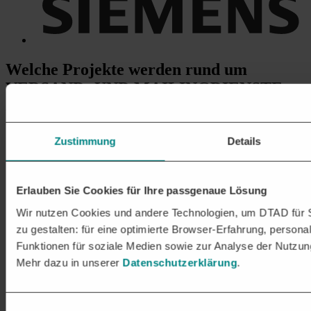
Welche Projekte
werden rund um
VERSAND- UND MAILINGDIENSTE
ausgeschrieben?
Direktmailing und Postversand
Zustimmung
Details
Bereitstellung von Lösungen für den Versand von
Werbematerialien, Katalogen, Prospekten und personalisierten
Briefen an private oder geschäftliche Empfänger.
Einschreiben und Expressversand
Erlauben Sie Cookies für Ihre passgenaue Lösung
Organisation von sicherem Versand für wichtige Dokumente
und Pakete, einschließlich Einschreiben, Express- und
Wir nutzen Cookies und andere Technologien, um DTAD für S
Kurierdiensten mit garantierten Lieferzeiten.
zu gestalten: für eine optimierte Browser-Erfahrung, personal
Verpackung und Versandvorbereitung
Funktionen für soziale Medien sowie zur Analyse der Nutzun
Professionelle Verpackung von Waren und Produkten,
inklusive Etikettierung, Adressierung und
Mehr dazu in unserer
Datenschutzerklärung
.
Versandvorbereitung gemäß den spezifischen Anforderungen
der Vergabestelle.
Massensendungen und Bulk-Mailings
Einwilligungsauswahl