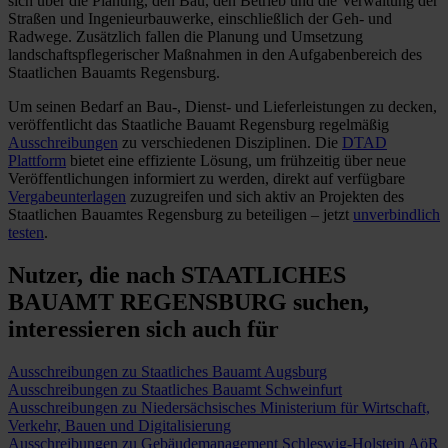
sich über die Planung, den Bau, den Betrieb und die Verwaltung der
Straßen und Ingenieurbauwerke, einschließlich der Geh- und
Radwege. Zusätzlich fallen die Planung und Umsetzung
landschaftspflegerischer Maßnahmen in den Aufgabenbereich des
Staatlichen Bauamts Regensburg.
Um seinen Bedarf an Bau-, Dienst- und Lieferleistungen zu decken,
veröffentlicht das Staatliche Bauamt Regensburg regelmäßig
Ausschreibungen
zu verschiedenen Disziplinen. Die
DTAD
Plattform
bietet eine effiziente Lösung, um frühzeitig über neue
Veröffentlichungen informiert zu werden, direkt auf verfügbare
Vergabeunterlagen
zuzugreifen und sich aktiv an Projekten des
Staatlichen Bauamtes Regensburg zu beteiligen
– jetzt
unverbindlich
testen
.
Nutzer, die nach STAATLICHES
BAUAMT REGENSBURG suchen,
interessieren sich auch für
Ausschreibungen zu Staatliches Bauamt Augsburg
Ausschreibungen zu Staatliches Bauamt Schweinfurt
Ausschreibungen zu Niedersächsisches Ministerium für Wirtschaft,
Verkehr, Bauen und Digitalisierung
Ausschreibungen zu Gebäudemanagement Schleswig-Holstein AöR