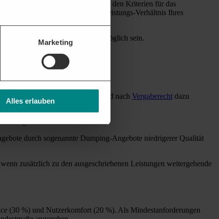
ich, an denen Ihr Nebenangebot von den Kriterien für das
undig machen, weshalb das Preis-Leistungs-Verhältnis Ihres
erung so eindeutig und klar wie möglich sein.
Marketing
gehen. Denn die Vergabestellen sind nach
Vergaberecht
dazu
Alles erlauben
 einbringen.
n Angebote durch sogenannte Dumping-Angebote niedrigerer Qualität
 wenn zusätzlich zu den ausgeschriebenen Leistungen weitergehende
vice (30 %) und Nutzerkomfort (20 %). Als Mindestanforderungen
 Mindestmaße angegeben.