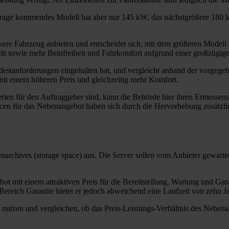
rage kommendes Modell hat aber nur 145 kW, das nächstgrößere 180 kW
kere Fahrzeug anbieten und entscheidet sich, mit dem größeren Model
t sowie mehr Beinfreiheit und Fahrkomfort aufgrund einer großzügiger
ndestanforderungen eingehalten hat, und vergleicht anhand der vorgege
mit einem höheren Preis und gleichzeitig mehr Komfort.
rien für den Auftraggeber sind, kann die Behörde hier ihren Ermessens
en für das Nebenangebot haben sich durch die Hervorhebung zusätzlich
narchives (storage space) aus. Die Server sollen vom Anbieter gewartet
bot mit einem attraktiven Preis für die Bereitstellung, Wartung und Ga
Bereich Garantie bietet er jedoch abweichend eine Laufzeit von zehn J
nutzen und vergleichen, ob das Preis-Leistungs-Verhältnis des Nebenan