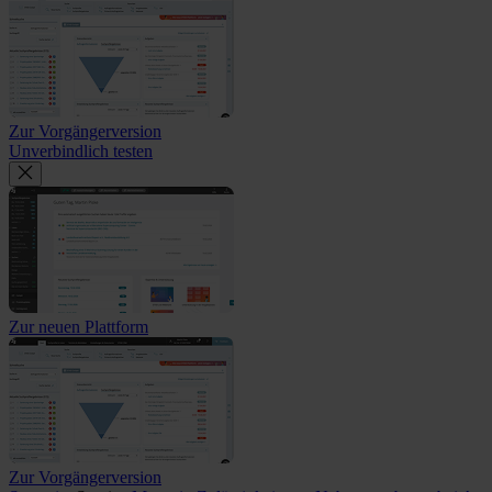
Zur Vorgängerversion
Unverbindlich testen
Zur neuen Plattform
Zur Vorgängerversion