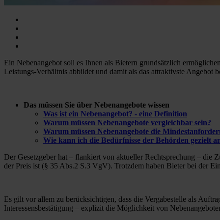
Ein Nebenangebot soll es Ihnen als Bietern grundsätzlich ermöglichen
Leistungs-Verhältnis abbildet und damit als das attraktivste Angebo
Das müssen Sie über Nebenangebote wissen
Was ist ein Nebenangebot? - eine Definition
Warum müssen Nebenangebote vergleichbar sein?
Warum müssen Nebenangebote die Mindestanforderu
Wie kann ich die Bedürfnisse der Behörden gezielt 
Der Gesetzgeber hat – flankiert von aktueller Rechtsprechung – die 
der Preis ist (§ 35 Abs.2 S.3 VgV). Trotzdem haben Bieter bei der E
Es gilt vor allem zu berücksichtigen, dass die Vergabestelle als Auf
Interessensbestätigung – explizit die Möglichkeit von Nebenangebot