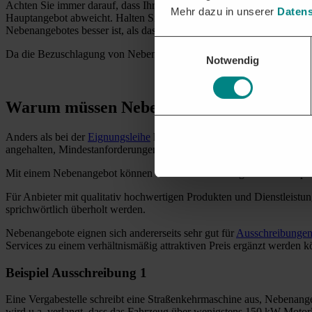
Achten Sie immer darauf, dass Ihr Nebenangebot sich eng an die Vo
Mehr dazu in unserer
Datens
Hauptangebot abweicht. Halten Sie sich bei der Angebotserstellung i
Nebenangebotes besser ist, als das der konkurrierenden Hauptangebot
Einwilligungsauswahl
Da die Bezuschlagung von Nebenangeboten schon überproportional hä
Notwendig
Warum müssen Nebenangebote die Mindest
Anders als bei der
Eignungsleihe
können Sie das Nebenangebot nicht
angehalten, Mindestanforderungen zu definieren, die alle Angebote 
Mit einem Nebenangebot können Sie damit keine Angebot mit beispiels
Für Anbieter mit qualitativ hochwertigen Produkten und Dienstleistu
sprichwörtlich überholt werden.
Nebenangebote eignen sich andererseits sehr gut für
Ausschreibunge
Services zu einem verhältnismäßig attraktiven Preis ergänzt werden 
Beispiel Ausschreibung 1
Eine Vergabestelle schreibt eine Straßenkehrmaschine aus, Nebenang
wird u.a. verlangt, dass das Fahrzeug über wenigstens 150 kW Motorl