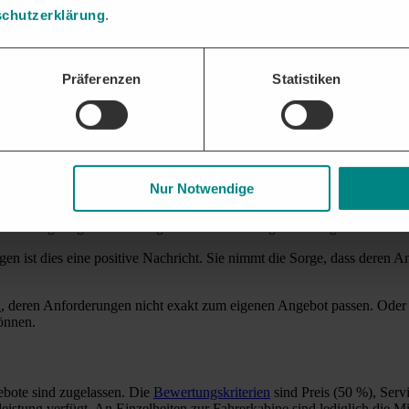
rgaben der
Leistungsbeschreibung
hält und machen Sie die Stellen deutl
chutzerklärung
.
mmer das Ziel vor Augen. So kann die Vergabestelle problemlos aktenk
e.
ufig Gegenstand von Nachprüfungsverfahren war, sollten Ihre Formuli
Präferenzen
Statistiken
anforderungen erfüllen?
 nutzen, um unbeliebte Mindestanforderungen des Auftraggebers zu um
Nur Notwendige
erfüllen müssen, unabhängig von Haupt- und Nebenangebot.
weise geringeren als den geforderten Leistung zu niedrigeren Preisen
ngen ist dies eine positive Nachricht. Sie nimmt die Sorge, dass dere
n
, deren Anforderungen nicht exakt zum eigenen Angebot passen. Oder
können.
ebote sind zugelassen. Die
Bewertungskriterien
sind Preis (50 %), Ser
eistung verfügt. An Einzelheiten zur Fahrerkabine sind lediglich die