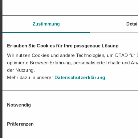
Zum Seitenanfang
Zustimmung
Detai
Ausschreibungen
Ausschreibungen
Bauaufträge
Erlauben Sie Cookies für Ihre passgenaue Lösung
Bauaufträge
Vergabestellen
Wir nutzen Cookies und andere Technologien, um DTAD für Sie
Vergabestellen
optimierte Browser-Erfahrung, personalisierte Inhalte und A
Lösungen
der Nutzung.
Über DTAD
Service
Mehr dazu in unserer
Datenschutzerklärung
.
Einwilligungsauswahl
Notwendig
Kontakt
Datenschutz
Präferenzen
Impressum
Cookie-Verwendung