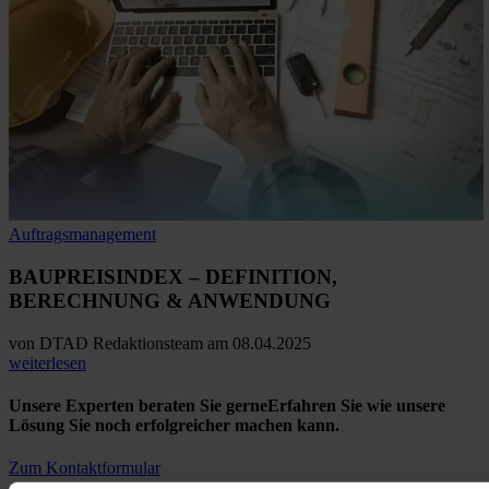
Auftragsmanagement
BAUPREISINDEX
– DEFINITION,
BERECHNUNG & ANWENDUNG
von
DTAD Redaktionsteam
am 08.04.2025
weiterlesen
Unsere Experten beraten Sie gerne
Erfahren Sie wie unsere
Lösung Sie noch erfolgreicher machen kann.
Zum Kontaktformular