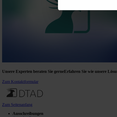
Unsere Experten beraten Sie gerne
Erfahren Sie wie unsere Lösu
Zum Kontaktformular
Zum Seitenanfang
Ausschreibungen