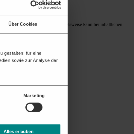
Über Cookies
 Ausschreibung vornehmen. Beispielsweise kann bei inhaltlichen
bung ausdrücklich geregelt.
 gestalten: für eine
Medien sowie zur Analyse der
Marketing
Alles erlauben