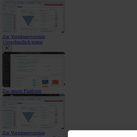
Zur Vorgängerversion
Unverbindlich testen
Zur neuen Plattform
Zur Vorgängerversion