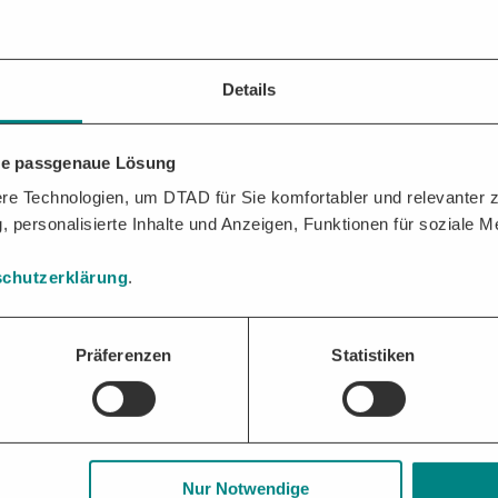
Details
e
Vergabestelle
bei Verfahrensmängeln eine nur teilweise Aufhebung der
r Bauleistungen (VOB)
nur der Fall der
Gesamtaufhebung
der Ausschrei
hre passgenaue Lösung
SSCHREIBUNGEN
AUF EINEN BLICK
e Technologien, um DTAD für Sie komfortabler und relevanter zu
, personalisierte Inhalte und Anzeigen, Funktionen für soziale 
n der Vergabe:
chutzerklärung
.
Unternehmen
Präferenzen
Statistiken
Nur Notwendige