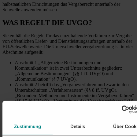
halbstaatlichen Einrichtungen das Vergaberecht unterhalb der
Schwelle anwenden müssen.
WAS REGELT DIE UVGO?
Sie enthält die Regeln für das einzuhaltende Verfahren zur Vergabe
von öffentlichen Liefer- und Dienstleistungsaufträgen unterhalb der
EU-Schwellenwerte. Die Unterschwellenvergabeordnung ist in vier
Abschnitte aufgeteilt:
Abschnitt 1 „Allgemeine Bestimmungen und
Kommunikation“ ist in zwei Unterabschnitte gegliedert:
„Allgemeine Bestimmungen“ (§§ 1 ff. UVgO) und
„Kommunikation“ (§ 7 UVgO).
Abschnitt 2 betrifft das „Vergabeverfahren und zwar in den
Unterabschnitten „Verfahrensarten“ (§§ 8 ff. UVgO),
„Besondere Methoden und Instrumente im Vergabeverfahren“
(§§ 15 ff. UVgO), „Vorbereitung des Vergabeverfahrens“ (§§
20 ff. UVgO), „Veröffentlichungen; Transparenz“ (§§ 27 ff.
UVgO), „Anforderungen an Unternehmen; Eignung“ (§§ 31
ff. UVgO), „Einreichung, Form und Umgang mit
Teilnahmeanträgen und Angeboten“ (§§ 37 ff. UVgO) sowie
Zustimmung
Details
Über Cook
„Prüfung und Wertung der Teilnahmeanträge und Angebote;
Zuschlag“ (§§ 41 ff.).