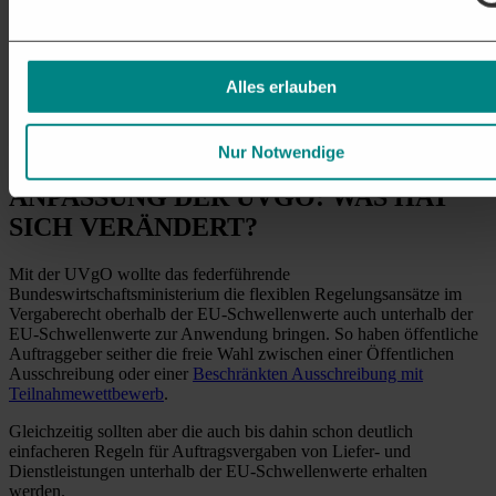
UVgO). Von dieser Möglichkeit, Wertgrenzen für
Verhandlungsvergaben festzulegen, haben die meisten Bundesländer
Gebrauch gemacht.
Alles erlauben
Auch für die Vergabe von Liefer- oder Dienstleistungsaufträgen
einer Auslandsdienststelle im Ausland oder einer inländischen
Dienststelle, die im Ausland für einen dort zu deckenden Bedarf
beschafft, kann eine solche Wertgrenze festgesetzt werden.
Nur Notwendige
ANPASSUNG DER UVGO: WAS HAT
SICH VERÄNDERT?
Mit der UVgO wollte das federführende
Bundeswirtschaftsministerium die flexiblen Regelungsansätze im
Vergaberecht oberhalb der EU-Schwellenwerte auch unterhalb der
EU-Schwellenwerte zur Anwendung bringen. So haben öffentliche
Auftraggeber seither die freie Wahl zwischen einer Öffentlichen
Ausschreibung oder einer
Beschränkten Ausschreibung mit
Teilnahmewettbewerb
.
Gleichzeitig sollten aber die auch bis dahin schon deutlich
einfacheren Regeln für Auftragsvergaben von Liefer- und
Dienstleistungen unterhalb der EU-Schwellenwerte erhalten
werden.