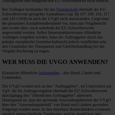
Auftragswert den maßgeblichen EU-Schwellenwert nicht erreicht.
Bei Vorliegen bestimmter für das
Vergaberecht
oberhalb der EU-
Schwellenwerte geregelter Ausnahmen (vgl. §§ 107-109, 116, 117
und 145 GWB) ist auch die UVgO nicht anzuwenden. Liegt einer
der genannten Ausnahmetatbestände vor, muss das Vergaberecht
also weder ober- noch unterhalb der EU-Schwellenwerte
angewendet werden. Sollen binnenmarktrelevante öffentliche
Aufträgen vergeben werden, kann der Auftraggeber durch das
primäre europäische Gemeinschaftsrecht jedoch verpflichtet sein,
den Grundsätze der Transparenz und Gleichbehandlung bei der
Vergabe Rechnung zu tragen.
WER MUSS DIE UVGO ANWENDEN?
Klassische öffentliche
Auftraggeber
- also Bund, Länder und
Gemeinden.
Die UVgO wendet sich an den "Auftraggeber", im Unterschied zur
VgV, die für Auftragsvergaben oberhalb der EU-Schwellenwerte
durchgängig den "öffentlichen Auftraggeber" adressiert.
Hintergrund ist, dass der personale Anwendungsbereich der UVgO
über den "Anwendungsbefehl" von Bund und Ländern gesondert
festgelegt werden muss. In den einzelnen Bundesländern existieren
nämlich unterschiedliche Traditionen, welche staatlichen oder