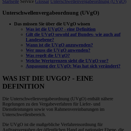
Startseite
Service
Glossar
Unterschwellenvergabeordnung (UVgO)
Unterschwellenvergabeordnung (UVgO)
Das müssen Sie über die UVgO wissen
Was ist die UVgO? - eine Definition
Gilt die UVgO sowohl auf Bundes- wie auch auf
Landesebene?
Wann ist die UVgO anzuwenden?
Wer muss die UVgO anwenden?
Was regelt die UVgO?
Welche Wertgrenzen sieht die UVgO vor?
Anpassung der UVgO: Was hat sich verändert?
WAS IST DIE UVGO? - EINE
DEFINITION
Die Unterschwellenvergabeordnung (UVgO) enthält nähere
Regelungen zu den Vergabeverfahren für Liefer- und
Dienstleistungen sowie von Rahmenvereinbarungen im
Unterschwellenbereich.
Die UVgO ist die maßgebliche Verfahrensordnung für
Auftragsvergaben der öffentlichen Hand auf nationaler Ebene, die