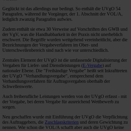
Geglückt ist das allerdings nur bedingt. So enthält die UVgO 54
Paragrafen, während ihr Vorgänger, der 1. Abschnitt der VOL/A,
lediglich zwanzig Paragrafen aufwies.
Zudem enthält sie etwa 30 Verweise auf Vorschriften des GWB und
der VgV, was die Handhabbarkeit in der Praxis nicht unerheblich
erschwert. Die Begriffe wurden weitgehend vereinheitlicht, aber die
Bezeichnungen der Vergabeverfahren im Ober- und
Unterschwellenbereich sind nach wie vor unterschiedlich.
Zentrales Element der UVgO ist die umfassende Digitalisierung der
Vergaben für Liefer- und Dienstleistungen (
E-Vergabe
) auf
nationaler Ebene. Die "Freihändige Vergabe" heißt seit Inkrafttreten
der UVgO "Verhandlungsvergabe", entsprechend dem
Verhandlungsverfahren für Auftragsvergaben oberhalb der
Schwellenwerte.
Auch freiberufliche Leistungen werden von der UVgO erfasst - mit
der Vorgabe, bei deren Vergabe für ausreichend Wettbewerb zu
sorgen.
Neu geschaffen wurde mit Einführung der UVgO die Verpflichtung
des Auftraggebers, die
Zuschlagskriterien
und deren Gewichtung zu
nennen. Wie schon die VOL/A schafft aber auch die UVgO keine