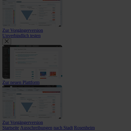
Zur Vorgängerversion
Unverbindlich testen
Zur neuen Plattform
Zur Vorgängerversion
Startseite
Ausschreibungen
nach Stadt
Rosenheim