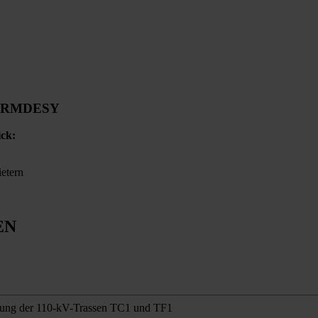
ORM
DESY
ick:
ietern
EN
gung der 110-kV-Trassen TC1 und TF1