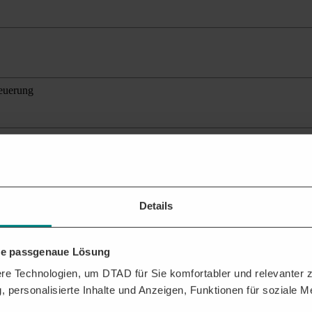
teuerung
ante Ausschreibungen
für Ihr Profil.
Details
hre passgenaue Lösung
en der Vergabestelle erhalten? Mit der DTAD Plattform sichern Sie sic
e Technologien, um DTAD für Sie komfortabler und relevanter zu
, personalisierte Inhalte und Anzeigen, Funktionen für soziale 
ressen,
,