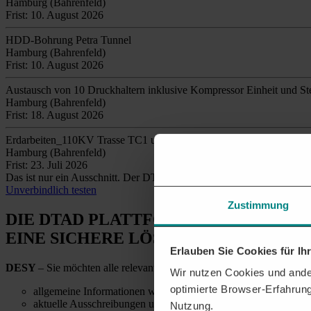
Hamburg (Bahrenfeld)
Frist: 10. August 2026
HDD-Bohrung Petra Tunnel
Hamburg (Bahrenfeld)
Frist: 10. August 2026
Austausch von 10 Druckhaltern inklusive Kompressor Einheit und S
Hamburg (Bahrenfeld)
Frist: 18. August 2026
Erdarbeiten_110KV Trasse TC1 und TF1 offene Bauweise
Hamburg (Bahrenfeld)
Frist: 23. Juli 2026
Das ist nur ein Ausschnitt. Der DTAD findet täglich
tausende relev
Unverbindlich testen
Zustimmung
DIE DTAD PLATTFORM
EINE SICHERE LÖSUNG
Erlauben Sie Cookies für I
DESY
– Sie möchten alle relevanten Ausschreibungen und Kontaktdat
Wir nutzen Cookies und ander
optimierte Browser-Erfahrung
allgemeine Informationen wie Telefonnummern und E-Mail-Ad
aktuelle Ausschreibungen und Details zu vergebenen Aufträgen
Nutzung.