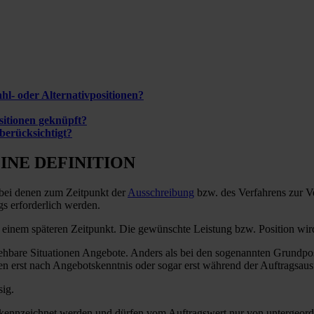
hl- oder Alternativpositionen?
sitionen geknüpft?
berücksichtigt?
EINE DEFINITION
 bei denen zum Zeitpunkt der
Ausschreibung
bzw. des Verfahrens zur Ve
s erforderlich werden.
 einem späteren Zeitpunkt. Die gewünschte Leistung bzw. Position wird 
ehbare Situationen Angebote. Anders als bei den sogenannten Grundpos
en erst nach Angebotskenntnis oder sogar erst während der Auftragsau
sig.
ennzeichnet werden und dürfen vom Auftragswert nur von untergeordn