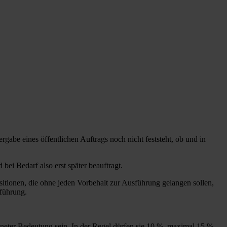
rgabe eines öffentlichen Auftrags noch nicht feststeht, ob und in
bei Bedarf also erst später beauftragt.
itionen, die ohne jeden Vorbehalt zur Ausführung gelangen sollen,
sführung.
eter Bedeutung sein. In der Regel dürfen sie 10 %, maximal 15 %