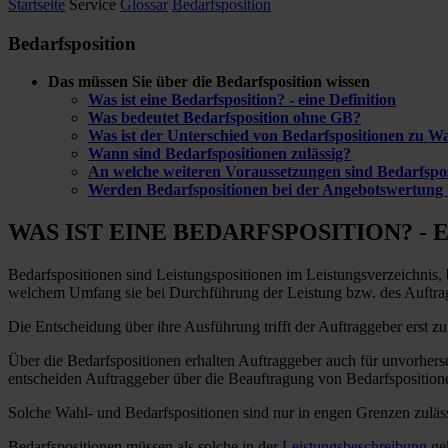
Startseite
Service
Glossar
Bedarfsposition
Bedarfsposition
Das müssen Sie über die Bedarfsposition wissen
Was ist eine Bedarfsposition? - eine Definition
Was bedeutet Bedarfsposition ohne GB?
Was ist der Unterschied von Bedarfspositionen zu Wa
Wann sind Bedarfspositionen zulässig?
An welche weiteren Voraussetzungen sind Bedarfspo
Werden Bedarfspositionen bei der Angebotswertung 
WAS IST EINE BEDARFSPOSITION? - 
Bedarfspositionen sind Leistungspositionen im Leistungsverzeichnis,
welchem Umfang sie bei Durchführung der Leistung bzw. des Auftrag
Die Entscheidung über ihre Ausführung trifft der Auftraggeber erst zu
Über die Bedarfspositionen erhalten Auftraggeber auch für unvorhers
entscheiden Auftraggeber über die Beauftragung von Bedarfsposition
Solche Wahl- und Bedarfspositionen sind nur in engen Grenzen zuläs
Bedarfspositionen müssen als solche in der
Leistungsbeschreibung
gek