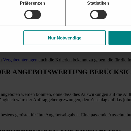
Präferenzen
Statistiken
 werden, Mängel einer unzureichenden Vorbereitung des
Vergabeverfah
hlichen Bedarf zum Zeitpunkt der Erstellung der Leistungsbeschreibun
 die Leistung bei Bedarf zu beauftragen.
en Bedarfspositionen, dass nicht mehr ermittelt werden kann, welches 
erfahren
zur Wehr setzen.
Nur Notwendige
ZUNGEN SIND BEDARFSPOSITIONEN 
en
Vergabeunterlagen
auch die Kriterien bekannt zu geben, die für die
 DER ANGEBOTSWERTUNG BERÜCKSIC
n angeboten werden könnten, ohne dass dies Auswirkungen auf die Auft
ibt. Zugleich wäre der Auftraggeber gezwungen, den Zuschlag auf das (oh
 bestens gerüstet für Ihre Angebotsabgaben. Eine passende Ausschreibu