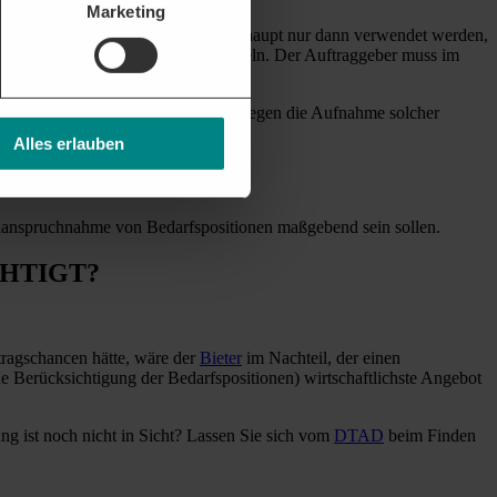
Marketing
rens
auszugleichen. Sie sollten überhaupt nur dann verwendet werden,
g und der Angebotswertung zu ermitteln. Der Auftraggeber muss im
Angebot das wirtschaftlichste ist. Gegen die Aufnahme solcher
Alles erlauben
GEKNÜPFT?
 Inanspruchnahme von Bedarfspositionen maßgebend sein sollen.
HTIGT?
ragschancen hätte, wäre der
Bieter
im Nachteil, der einen
ne Berücksichtigung der Bedarfspositionen) wirtschaftlichste Angebot
ng ist noch nicht in Sicht? Lassen Sie sich vom
DTAD
beim Finden