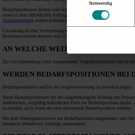
Notwendig
Bedarfspositionen dürfen vom Auftraggeber auch nicht dazu genutzt
wenn es dem öffentlichen Auftraggeber nicht möglich ist, den tatsäc
Vergabevermerk
zudem festhalten, dass er die ernsthafte Absicht hat,
Unzulässig ist eine Verwendung von so zahlreichen oder so bedeutsam
Bedarfspositionen können sich Unternehmen in einem
Nachprüfungsv
AN WELCHE WEITEREN VORAUSSET
Zur Gewährleistung eines transparenten Vergabeverfahrens sind in d
WERDEN BEDARFSPOSITIONEN BEI
Bedarfspositionen sind bei der Angebotswertung zu berücksichtigen.
Wenn Bedarfspositionen bei der Angebotsabgabe beliebig mit Preise
realistischen, sorgfältig kalkulierten Preis zur Bedarfsposition abg
zu erteilen, auch wenn das eine überteuerte Bedarfsposition anbietet.
Mit dem Hintergrundwissen zur Bedarfsposition ausgestattet, sind Sie
lukrativer öffentlicher Aufträge unterstützen: