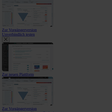
Zur Vorgängerversion
Unverbindlich testen
Zur neuen Plattform
Zur Vorgängerversion