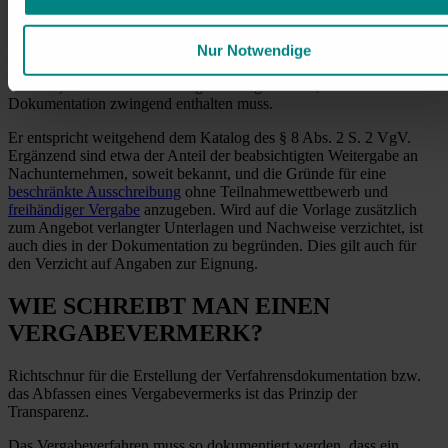
Für die Vergabe von Bauleistungen unterhalb der EU-
Nur Notwendige
Schwellenwerte sieht die
Vergabe- und Vertragsordnung für
Bauleistungen (VOB)
, Teil A (VOB/A) in Abschnitt 1 (§ 20
VOB/A) einen Mindestkatalog von Angaben vor, welche die
Dokumentation zwingend enthalten muss.
Er entspricht weitgehend dem Katalog des § 8 Abs. 2 S. 2 VgV.
Ergänzend sind etwa der Anteil der beabsichtigten Weitergabe an
Nachunternehmen, soweit bekannt, und die Gründe für eine
beschränkte Ausschreibung
ohne Teilnahmewettbewerb und
freihändiger Vergabe
anzugeben. Wird auf die Vorlage zusätzlich
zum Angebot verlangter Unterlagen und Nachweise verzichtet, ist
auch dies in der Dokumentation zu begründen. Dies gilt auch für
den Verzicht auf Angaben zur Eignung.
WIE SCHREIBT MAN EINEN
VERGABEVERMERK?
Richtschnur für die Erstellung der Verfahrensdokumentation bzw.
das Abfassen eines Vergabevermerks ist das Prinzip der
Transparenz.
Das Vergabeverfahren muss so dokumentiert werden, dass ein