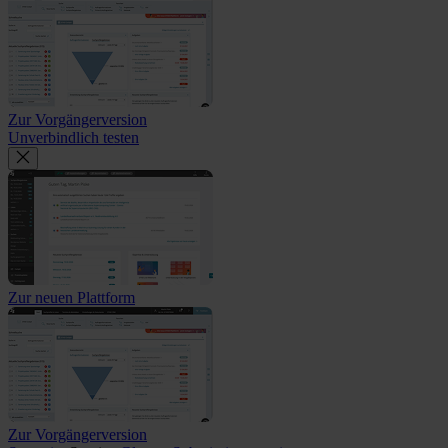
Zur Vorgängerversion
Unverbindlich testen
Zur neuen Plattform
Zur Vorgängerversion