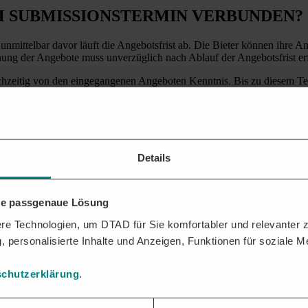
M SUBMISSIONSTERMIN VERBUNDEN?
nmittelbar davor läuft die Angebotsfrist ab. Die Bieter können ihre 
ng der Angebote muss unverzüglich nach Ablauf der Angebotsfrist er
ichzeitig von den eingegangenen Angeboten Kenntnis. Bis zu diesem Te
r Bieter in Kenntnis eines anderen Angebotes noch mit Änderungen ode
NTLICH?
stungen mit der Art der Angebotsabgabe verbunden:
Details
werte
noch schriftliche Angebote zugelassen, dürfen die Bieter bzw. d
bei einer öffentlichen Ausschreibung, von mindestens zwei Vertretern 
hre passgenaue Lösung
wo nur noch die elektronische Vergabe zulässig ist, und bei der elek
Bietern die relevanten Informationen der Angebote, also
e Technologien, um DTAD für Sie komfortabler und relevanter zu
, personalisierte Inhalte und Anzeigen, Funktionen für soziale 
chutzerklärung
.
ollmächtigte dürfen auch Einsicht in die Niederschrift (Protokoll) neh