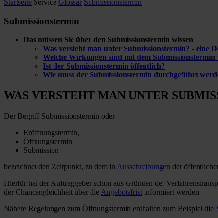
Startseite
Service
Glossar
Submissionstermin
Submissionstermin
Das müssen Sie über den Submissionstermin wissen
Was versteht man unter Submissionstermin? - eine De
Welche Wirkungen sind mit dem Submissionstermin
Ist der Submissionstermin öffentlich?
Wie muss der Submissionstermin durchgeführt werd
WAS VERSTEHT MAN UNTER SUBMISS
Der Begriff Submissionstermin oder
Eröffnungstermin,
Öffnungstermin,
Submission
bezeichnet den Zeitpunkt, zu dem in
Ausschreibungen
der öffentlich
Hierfür hat der Auftraggeber schon aus Gründen der Verfahrenstransp
der Chancengleichheit über die
Angebotsfrist
informiert werden.
Nähere Regelungen zum Öffnungstermin enthalten zum Beispiel die