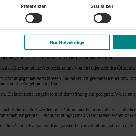
e Anlagen sind sorgfältig zu verwahren und geheim zu halten.
Präferenzen
Statistiken
- wie unterhalb der Schwellenwerte ist der Öffnungstermin nicht öffentl
IN DURCHGEFÜHRT WERDEN?
Nur Notwendige
öffentlichen Auftraggebers gemeinsam in einem Termin unverzüglich n
r Vergabe. Der Eröffnungs- bzw. Öffnungs- oder Submissionstermin ist
nreichung ihrer Angebote hindern, hinausgeschoben werden.
ulässig. Eine komplette Neubestimmung von Ort oder Zeit des Öffnungs
ote ordnungsgemäß verschlossen und äußerlich gekennzeichnet bzw. ord
end sind die Angebote zu öffnen.
hnen. Elektronische Angebote sind der Öffnung auf geeignete Weise zu 
zeitnah dokumentiert werden; die Dokumentation muss alle wesentlichen
onischen Angeboten - nicht ordnungsgemäß verschlüsselt waren oder et
t für Ihre Angebotsabgaben. Eine passende Ausschreibung ist noch nic