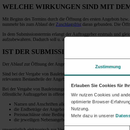
WELCHE WIRKUNGEN SIND MIT DE
Mit Beginn des Termins durch die Öffnung des ersten Angebots bzw. u
nunmehr bis zum Ablauf der
Zuschlagsfrist
daran gebunden. Die Öffnu
In dem Submissionstermin erlangt der Auftraggeber erstmals und gle
aufzubewahren. Dadurch soll u. a. verhindert werden, dass einer de
IST DER SUBMISSIONSTERMIN ÖFFE
Der Ablauf zur Öffnung der Angebote ist bei der Vergabe von Baulei
Zustimmung
Sind bei der Vergabe von Bauleistungen unterhalb der
EU-Schwellen
relevanten Bestandteile der Angebote werden im Termin, zum Beispiel 
Erlauben Sie Cookies für I
Bei der Vergabe von Bauleistungen oberhalb der EU-Schwellenwerte, 
öffentliche Auftraggeber in offenen und nicht offenen Verfahren den 
Wir nutzen Cookies und ander
optimierte Browser-Erfahrung
Namen und Anschriften aller Bieter,
Nutzung.
die Endbeträge der Angebote oder einzelner Lose,
Preisnachlässe ohne Bedingungen und
Mehr dazu in unserer
Datens
die jeweiligen Nebenangebote
Einwilligungsauswahl
unverzüglich elektronisch zur Verfügung stellen. Bieter und deren Bev