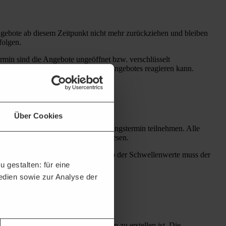
Angebote ab diesem Zeitpunkt nicht mehr zurückziehen und bleiben
folgen.
rmin sind die Angebote ungeöffnet bzw. verschlüsselt
r auch der Rücknahme des eigenen Angebotes reagieren kann.
Über Cookies
eren Bevollmächtigte an dem Eröffnungstermin teilnehmen. Alle
des öffentlichen Auftraggebers verlesen.
tronischen Angebotsöffnung unterhalb der Schwellenwerte muss der
 gestalten: für eine
Medien sowie zur Analyse der
men, welche über den Öffnungstermin zu erstellen ist. Die