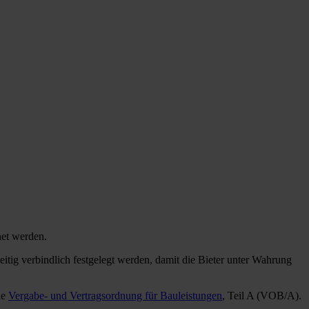
et werden.
itig verbindlich festgelegt werden, damit die Bieter unter Wahrung
ie
Vergabe- und Vertragsordnung für Bauleistungen
, Teil A (VOB/A).