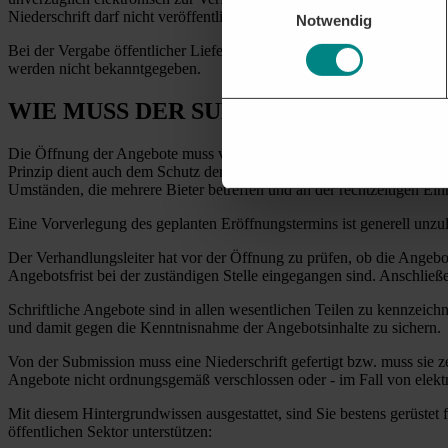
Niederschrift darf nicht veröffentlicht werden. Die Angebote und ihr
Notwendig
Bei der Vergabe öffentlicher Liefer- und Dienstleistungsaufträge ober
werden nicht bekanntgegeben.
WIE MUSS DER SUBMISSIONSTERM
Die Öffnung der Angebote muss von mindestens zwei Vertretern des 
Prinzip dient auch dem Schutz der Bieter vor Manipulationen bei de
Umständen, die mehrere Bieter betreffen und an der rechtzeitigen Ei
Eine Vorverlegung des geplanten Eröffnungstermins ist generell unz
Der Verhandlungsleiter hat vor der Öffnung zu prüfen, ob die Angeb
Angebotsfrist bei der zuständigen Stelle eingegangen sind. Anschließ
Schriftliche Angebote sind in allen wesentlichen Teilen zu kennzeic
und damit gegen die Kenntnisnahme der Angebotsinhalte zu sichern.
Von der Submission muss eine Niederschrift gefertigt bzw. muss sie 
Angebote nicht ordnungsgemäß verschlossen oder - im Fall von elektr
Mit diesem Hintergrundwissen ausgestattet, sind Sie bestens gerüste
öffentlichen Sektor unterstützen: