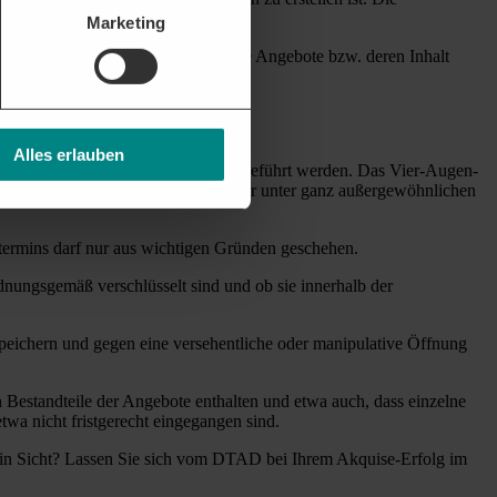
Marketing
ich. Bieter sind nicht zugelassen; die Angebote bzw. deren Inhalt
Alles erlauben
ach Ablauf der Angebotsfrist durchgeführt werden. Das Vier-Augen-
 pünktlich durchzuführen. Er kann nur unter ganz außergewöhnlichen
termins darf nur aus wichtigen Gründen geschehen.
nungsgemäß verschlüsselt sind und ob sie innerhalb der
speichern und gegen eine versehentliche oder manipulative Öffnung
 Bestandteile der Angebote enthalten und etwa auch, dass einzelne
wa nicht fristgerecht eingegangen sind.
ht in Sicht? Lassen Sie sich vom DTAD bei Ihrem Akquise-Erfolg im