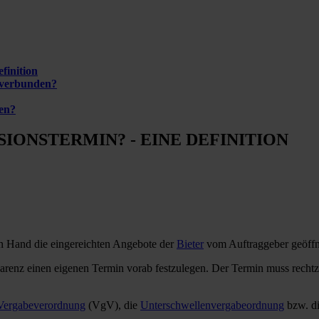
finition
 verbunden?
en?
IONSTERMIN? - EINE DEFINITION
en Hand die eingereichten Angebote der
Bieter
vom Auftraggeber geöffn
arenz einen eigenen Termin vorab festzulegen. Der Termin muss rechtze
Vergabeverordnung
(VgV), die
Unterschwellenvergabeordnung
bzw. d