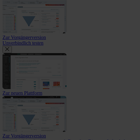
Zur Vorgängerversion
Unverbindlich testen
Zur neuen Plattform
Zur Vorgängerversion