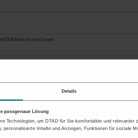
hn-Dill-Kreis in zwei Losen
ante Ausschreibungen
für Ihr Profil.
Details
ehen?
n Sie dabei, das Beste aus der DTAD Plattform für Sie herauszuholen.
hre passgenaue Lösung
FTRÄGEN
e Technologien, um DTAD für Sie komfortabler und relevanter zu
, personalisierte Inhalte und Anzeigen, Funktionen für soziale 