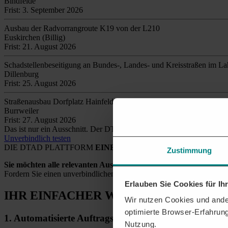
Bindfelde
Frist: 3. September 2026
Ausbau der Radvorrangroute K19 von der L210
Euskirchen (Billig)
Frist: 21. August 2026
Schadstellenbeseitigung an Bundes-, Landes- und Kreisstraßen im La
Dillenburg
Frist: 25. August 2026
Straßenausbau Dorfplatz Hainfeld
Burrweiler
Frist: 27. August 2026
Das ist nur ein Ausschnitt. Der DTAD findet täglich
tausende relev
Unverbindlich testen
DIE DTAD PLATTFORM
EINE SICHERE LÖSUNG
Zustimmung
Sie möchten alle relevanten Ausschreibungen und Aufträge eins
Fordern Sie einen unverbindlichen Testzugang an und wir unterstütze
Erlauben Sie Cookies für I
IHR EINFACHER WEG
ZU NEUEN AU
Wir nutzen Cookies und ander
optimierte Browser-Erfahrung
1.
Automatisierte
Auftragsrecherche
Nutzung.