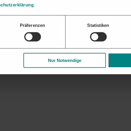
chutzerklärung
.
für Bitumen & Asphalt erhalten. Analysen zu Vergabeverhalten und pote
Präferenzen
Statistiken
gaben und Nachweise bündeln und fristgerecht einreichen – die DTAD Pl
 und Geschäftsbeziehungen. Frühzeitige Updates zu auslaufenden Rahme
Nur Notwendige