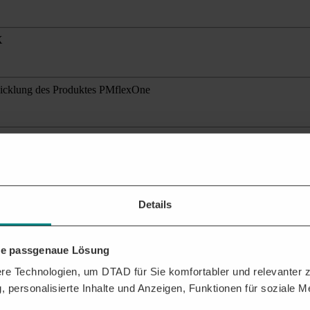
X
twicklung des Produktes PMflexOne
ante Ausschreibungen
für Ihr Profil.
Details
hre passgenaue Lösung
 Ausschreibungen und Kontaktdaten der Vergabestelle erhalten? Mit der
e Technologien, um DTAD für Sie komfortabler und relevanter zu
, personalisierte Inhalte und Anzeigen, Funktionen für soziale 
ressen,
,