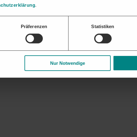
ssungen oder Zweigstellen.
chutzerklärung
.
lle Möglichkeiten zu Informationstechnikzentrums Bund und weiteren r
Präferenzen
Statistiken
Nur Notwendige