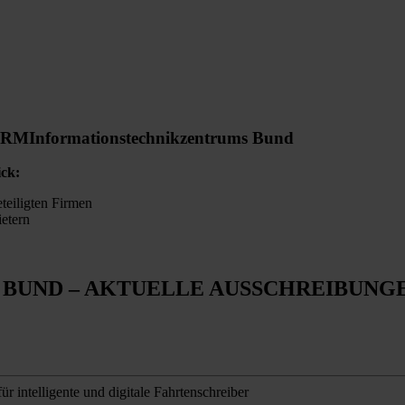
ORM
Informationstechnikzentrums Bund
ick:
teiligten Firmen
ietern
 BUND
– AKTUELLE AUSSCHREIBUNG
 intelligente und digitale Fahrtenschreiber