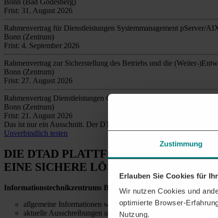
Bonn (Bad Godesberg)
Frist: 31. August 2026
Rahmenvertrag für Dienstleistungen Systemmanagement pServer/AI
Bonn (Zentrum)
Frist: 4. September 2026
Rahmenvertrag zur Sicherstellung des Betriebs und die (Weiter-)En
Bonn (Zentrum)
Frist: 27. August 2026
Rahmenvertrag Dienstleistungen GSB-Betrieb
Bonn (Zentrum)
Frist: 21. August 2026
Das ist nur ein Ausschnitt. Der DTAD findet täglich
tausende relev
Unverbindlich testen
Zustimmung
DIE DTAD PLATTFORM
EINE SICHERE LÖSUNG
Erlauben Sie Cookies für I
Informationstechnikzentrums Bund
– Sie möchten alle relevanten
Wir nutzen Cookies und ander
optimierte Browser-Erfahrung
allgemeine Informationen wie Telefonnummern und E-Mail-Ad
aktuelle Ausschreibungen und Details zu vergebenen Aufträgen
Nutzung.