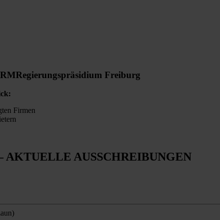
ORM
Regierungspräsidium Freiburg
ick:
gten Firmen
ietern
– AKTUELLE AUSSCHREIBUNGEN
zaun)