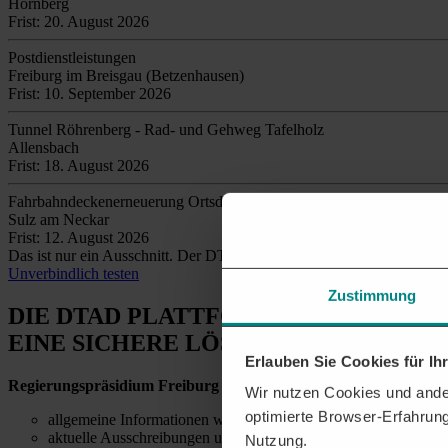
Hornberg
Frist: 20. August 2026
Postdienstleistungen
Freiburg im Breisgau (Betzenhausen)
Frist: 10. September 2026
Tunnel Röhrenberg - Rad- und Gehweg Tafelholz
Allensbach
Frist: 18. August 2026
Fahrbahndeckenerneuerung Ortsdurchfahrt Ende Hopfau - Sulz Land
Sulz am Neckar
Frist: 12. August 2026
Das ist nur ein Ausschnitt. Der DTAD findet täglich
tausende relev
Unverbindlich testen
Zustimmung
DIE DTAD PLATTFORM
EINE SICHERE LÖSUNG
Erlauben Sie Cookies für I
Regierungspräsidium Freiburg
– Sie möchten alle relevanten Auss
Wir nutzen Cookies und ander
optimierte Browser-Erfahrung
allgemeine Informationen wie Telefonnummern und E-Mail-Ad
aktuelle Ausschreibungen und Details zu vergebenen Aufträgen
Nutzung.