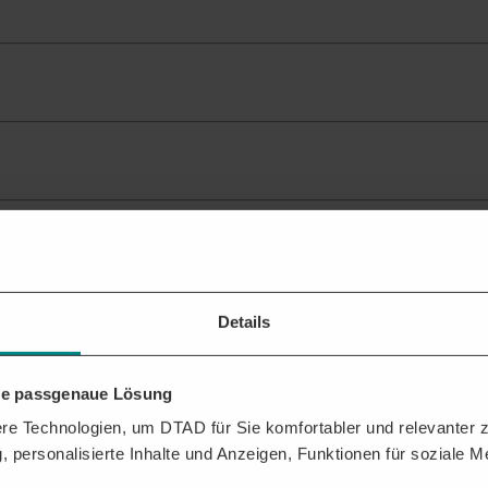
esstraße 409
ante Ausschreibungen
für Ihr Profil.
Details
hre passgenaue Lösung
chreibungen und Kontaktdaten der Vergabestelle erhalten? Mit der DTAD
e Technologien, um DTAD für Sie komfortabler und relevanter zu
, personalisierte Inhalte und Anzeigen, Funktionen für soziale 
ressen,
,