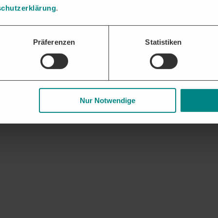
ssungen oder Zweigstellen.
chutzerklärung
.
lle Möglichkeiten zu Regierungspräsidium Freiburg und weiteren releva
Präferenzen
Statistiken
Nur Notwendige