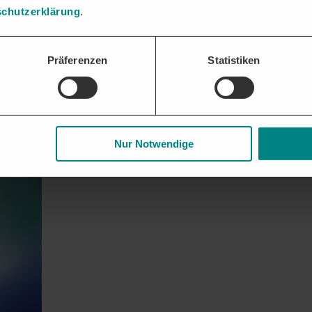
NEUEN AUSSCHREIBUNGEN
chutzerklärung
.
ergabeverhalten und möglichen Bietern für Ihr Unternehmen. Nutzen S
Präferenzen
Statistiken
Nur Notwendige