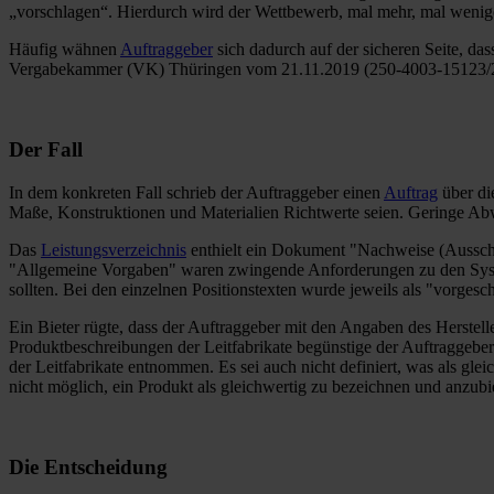
„vorschlagen“. Hierdurch wird der Wettbewerb, mal mehr, mal weniger
Häufig wähnen
Auftraggeber
sich dadurch auf der sicheren Seite, das
Vergabekammer (VK) Thüringen vom 21.11.2019 (250-4003-15123/2
Der Fall
In dem konkreten Fall schrieb der Auftraggeber einen
Auftrag
über di
Maße, Konstruktionen und Materialien Richtwerte seien. Geringe Abw
Das
Leistungsverzeichnis
enthielt ein Dokument "Nachweise (Aussch
"Allgemeine Vorgaben" waren zwingende Anforderungen zu den Syste
sollten. Bei den einzelnen Positionstexten wurde jeweils als "vorges
Ein Bieter rügte, dass der Auftraggeber mit den Angaben des Herstel
Produktbeschreibungen der Leitfabrikate begünstige der Auftraggeber 
der Leitfabrikate entnommen. Es sei auch nicht definiert, was als gle
nicht möglich, ein Produkt als gleichwertig zu bezeichnen und anzubi
Die Entscheidung