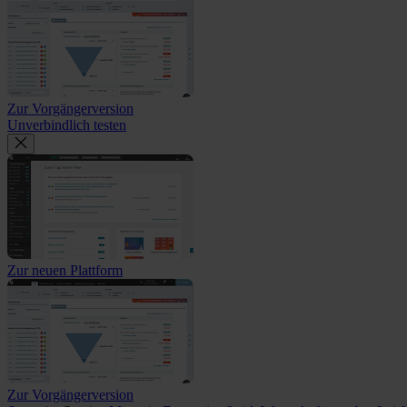
Zur Vorgängerversion
Unverbindlich testen
Zur neuen Plattform
Zur Vorgängerversion