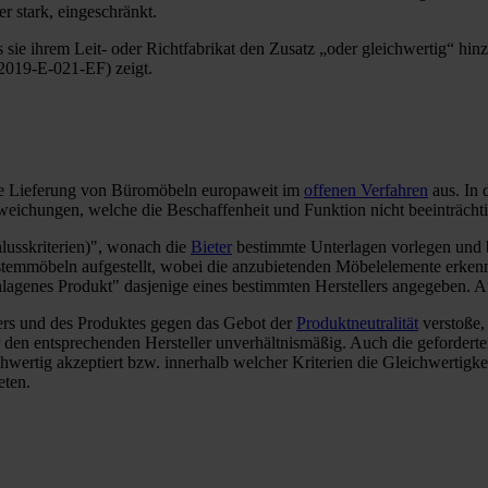
 stark, eingeschränkt.
s sie ihrem Leit- oder Richtfabrikat den Zusatz „oder gleichwertig“ hin
019-E-021-EF) zeigt.
e Lieferung von Büromöbeln europaweit im
offenen Verfahren
aus. In
eichungen, welche die Beschaffenheit und Funktion nicht beeinträchti
lusskriterien)", wonach die
Bieter
bestimmte Unterlagen vorlegen und 
mmöbeln aufgestellt, wobei die anzubietenden Möbelelemente erkennb
chlagenes Produkt" dasjenige eines bestimmten Herstellers angegeben. A
lers und des Produktes gegen das Gebot der
Produktneutralität
verstoße,
den entsprechenden Hersteller unverhältnismäßig. Auch die geforderten
ichwertig akzeptiert bzw. innerhalb welcher Kriterien die Gleichwertigke
eten.