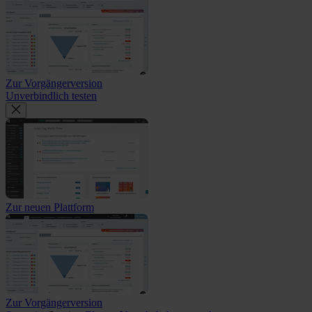
Zur Vorgängerversion
Unverbindlich testen
Zur neuen Plattform
Zur Vorgängerversion