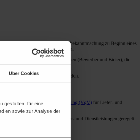
u. a. von der sogenannten Auftragsbekanntmachung zu Beginn eines
e zu vergeben, bekannt machen müssen.
nsparenz
). Sie bezweckt, Unternehmen (Bewerber und Bieter), die
Über Cookies
ernehmen über
TED
recherchiert werden.
bungen) in § 39 der
Vergabeverordnung (VgV)
für Liefer- und
 gestalten: für eine
Medien sowie zur Analyse der
envergabeordnung (UVgO)
für Liefer- und Dienstleistungen geregelt.