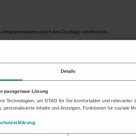
Vergabeverfahrens (durch den Zuschlag) veröffentlicht.
 bzw.
Ausschreibungen
unterscheidet man die Vergabebekanntmachung 
en öffentlichen Auftrag über Bau-, Liefer- oder Dienstleistungsaufträg
ergabebekanntmachung dient der Transparenz im Nachhinein (
ex post-Tra
nis eines abgeschlossenen Vergabeverfahrens zu informieren.
Details
uropäischen Union (EU-Amtsblatt) veröffentlicht; sie kann von Unt
HUNG GEREGELT?
hre passgenaue Lösung
EU-Schwellenwerte (
EU-Ausschreibungen
oder europaweite Ausschrei
e Technologien, um DTAD für Sie komfortabler und relevanter zu
eregelt.
, personalisierte Inhalte und Anzeigen, Funktionen für soziale 
lenbereich) ist die Vergabebekanntmachung in § 30 der
Unterschwell
chutzerklärung
.
NEN VORZUHALTEN?