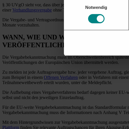
Einwilligungsauswahl
§ 30 UVgO sieht vor, dass über jeden vergebenen Auftrag ab einem
Notwendig
einer
Verhandlungsvergabe
ohne Teilnahmewettbewerb für die Dauer v
Die Vergabe- und Vertragsordnung für Bauleistungen (VOB) enthält i
Monate vorzuhalten.
WANN, WIE UND WORÜBER MÜSSEN
VERÖFFENTLICHEN?
Die Vergabebekanntmachung muss im Oberschwellenbereich spätestens
Veröffentlichungen der Europäischen Union übermittelt werden.
Zu melden ist jede Auftragsvergabe bzw. jeder vergebene Auftrag, gle
zum Beispiel in einem
Offenen Verfahren
oder in Verfahren mit eine
Teilnahmewettbewerb erteilt wurden, unter die Meldepflicht.
Die Aufhebung eines Vergabeverfahrens bedarf dagegen keiner EU
selbst und nicht den jeweiligen Einzelauftrag.
Für die EU-weite Vergabebekanntmachung ist das Standardformular
Vergabebekanntmachung muss die Informationen nach Anhang V Tei
Mit dem Hintergrundwissen zur Vergabebekanntmachung ausgestattet, s
Plattform
finden Sie relevante Auftragschancen für Ihren Akquise-Erf