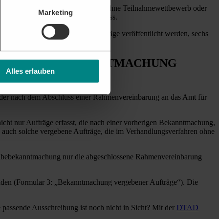
einer
Beschränkten Ausschreibung
ohne Teilnahmewettbewerb oder
Marketing
ernetportalen informiert werden muss.
ationen, die über vergebene Aufträge veröffentlicht werden, sechs
NE VERGABEBEKANNTMACHUNG
Alles erlauben
oder nach dem Abschluss einer Rahmenvereinbarung an das Amt für
nicht nur Aufträge erfasst, die nach einer vorherigen Bekanntmachung,
 auch solche vergebene Aufträge, die im Verhandlungsverfahren ohne
gabebekanntmachung nur die abgeschlossene Rahmenvereinbarung
den (Formular 3: „Bekanntmachung vergebener Aufträge“). Die
 passende Ausschreibung ist noch nicht in Sicht? Mit der
DTAD