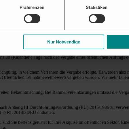
 Auftragswert von 25.000 Euro ohne Umsatzsteuer nach Durchführung 
Präferenzen
Statistiken
on drei Monaten auf den Internetseiten des Auftraggebers oder auf Int
n § 20 Abs. 3 VOB/A eine ähnliche Regelung. Demnach sind die Inform
 ÖFFENTLICHE AUFTRAGGEBER EI
Nur Notwendige
 30 (Kalender-) Tage nach der Vergabe eines öffentlichen Auftrags 
ichgültig, in welchem Verfahren die Vergabe erfolgte. Es werden also 
m Öffentlichen Teilnahmewettbewerb vergeben wurden. Vielmehr fallen
-weiten Bekanntmachung. Bei Rahmenvereinbarungen umfasst die Ver
 nach Anhang III Durchführungsverordnung (EU) 2015/1986 zu verwen
l D RL 2014/24/EU enthalten.
ind Sie bestens gerüstet für Ihre Akquise im öffentlichen Sektor. Eine
olg: