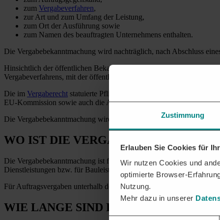
zum
Vergabeverfahren
,
zur Art und zum Umfang der Leistung,
zum Ort der Ausführung sowie
zum Namen des beauftragten Unternehmens enthalten.
Die Vergabebekanntmachung wird nachträglich, nach Abschluss eines 
Hinsichtlich der öffentlichen Bekanntmachungen von Beschaffungen
Vergabeverfahrens, mit der öffentliche Auftraggeber die Absicht, ein
Die im
Vergaberecht
statuierte Pflicht zur Veröffentlichung einer V
EU-Kommission sowie auch die Allgemeinheit zeitnah über das Ergeb
Zustimmung
Die Vergabebekanntmachung wird im Supplement zum Amtsblatt der E
WO IST DIE VERGABEBEKANNTMAC
Erlauben Sie Cookies für I
Die Vergabebekanntmachung ist für Auftragsvergaben oberhalb der 
Wir nutzen Cookies und ander
Dienstleistungen bzw. für Bauleistungen in § 18 EU Abs. 3
VOB
/A g
optimierte Browser-Erfahrung
Nutzung.
Für Auftragsvergaben unterhalb der EU-Schwellenwerte (Unterschwel
Mehr dazu in unserer
Datens
WIE LANGE SIND DIE INFORMATIO