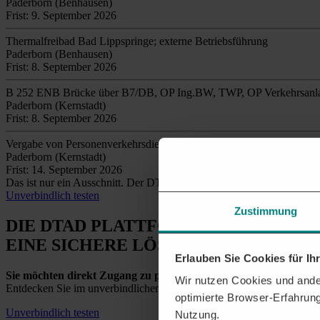
Paderborn (Benhausen)
Frist: 9. September 2026
Thermalfreibad Bad Lippspringe; externe Betriebsführung
Paderborn (Benhausen)
Frist: 8. September 2026
B 252 ENB Brücke über B7/DB, OP Ing.BW, TWP, OP Verkehrsanl
Paderborn (Kernstadt)
Frist: 8. September 2026
Vergabe von Personenverkehrsdiensten im Linienverkehr mit Kraftfa
Paderborn (Kernstadt)
Frist: 14. September 2026
Das ist nur ein Ausschnitt. Der DTAD findet täglich
tausende relev
Unverbindlich testen
Zustimmung
DIE DTAD PLATTFORM
EINE SICHERE LÖSUNG
Erlauben Sie Cookies für I
Sie möchten direkt Zugang zu passenden Ausschreibungen aus H
Wir nutzen Cookies und ander
Entdecken Sie im unverbindlichen Testzugang alle aktuellen Veröffen
optimierte Browser-Erfahrung
Unverbindlich testen
Nutzung.