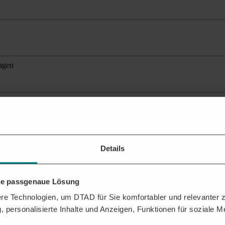
agen
hrzeugen im Kreis Höxter - Linienbündel Kreis Höxter Süd
ante Ausschreibungen
für Ihr Profil.
Details
hre passgenaue Lösung
ochsauerlandkreis erhalten?
e Technologien, um DTAD für Sie komfortabler und relevanter zu
tlichungen, auf die Sie sich mit Ihrem Service bewerben können.
, personalisierte Inhalte und Anzeigen, Funktionen für soziale 