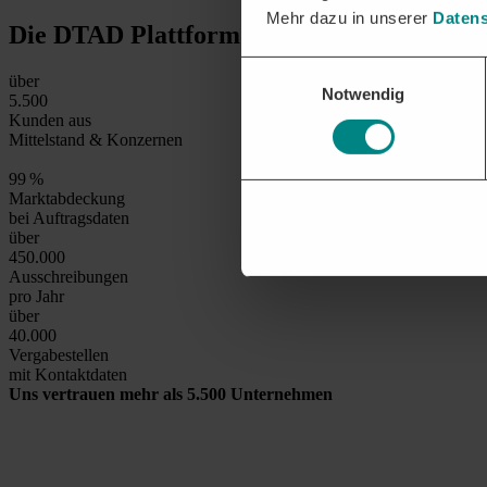
Mehr dazu in unserer
Datens
Die DTAD Plattform
in Zahlen
Einwilligungsauswahl
über
Notwendig
5.500
Kunden aus
Mittelstand & Konzernen
99
%
Marktabdeckung
bei Auftragsdaten
über
450.000
Ausschreibungen
pro Jahr
über
40.000
Vergabestellen
mit Kontaktdaten
Uns vertrauen mehr als 5.500 Unternehmen