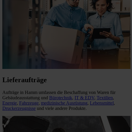
Lieferaufträge
Aufträge in Hamm umfassen die Beschaffung von Waren für
Gebäudeausstattung und
Bürotechnik
,
IT & EDV
,
Textilien
,
Energie
,
Fahrzeuge
,
medizinische Ausrüstung
,
Lebensmittel
,
Druckerzeugnisse
und viele andere Produkte.