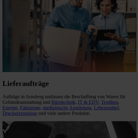
Lieferaufträge
Aufträge in Arnsberg umfassen die Beschaffung von Waren für
Gebäudeausstattung und
Bürotechnik
,
IT & EDV
,
Textilien
,
Energie
,
Fahrzeuge
,
medizinische Ausrüstung
,
Lebensmittel
,
Druckerzeugnisse
und viele andere Produkte.