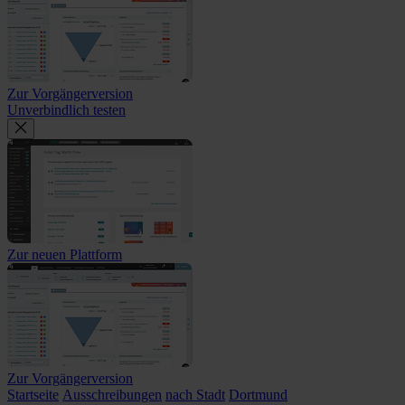
Zur Vorgängerversion
Unverbindlich testen
Zur neuen Plattform
Zur Vorgängerversion
Startseite
Ausschreibungen
nach Stadt
Dortmund