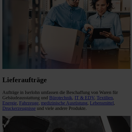
Lieferaufträge
Aufträge in Iserlohn umfassen die Beschaffung von Waren für
Gebäudeausstattung und
Bürotechnik
,
IT & EDV
,
Textilien
,
Energie
,
Fahrzeuge
,
medizinische Ausrüstung
,
Lebensmittel
,
Druckerzeugnisse
und viele andere Produkte.