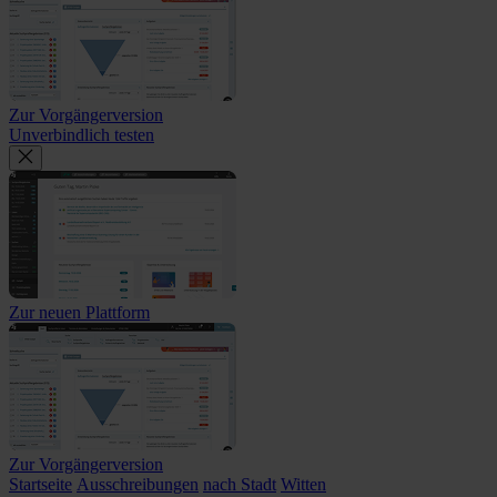
Zur Vorgängerversion
Unverbindlich testen
Zur neuen Plattform
Zur Vorgängerversion
Startseite
Ausschreibungen
nach Stadt
Witten