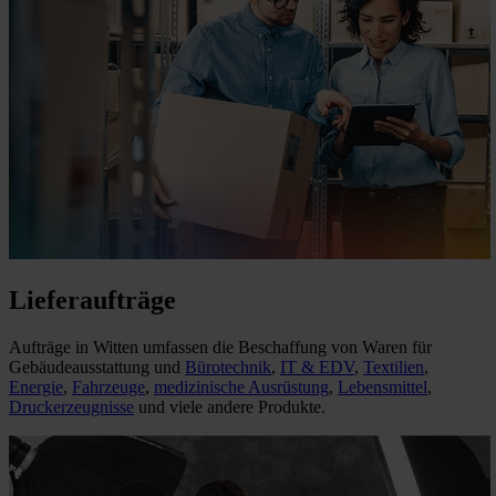
Lieferaufträge
Aufträge in Witten umfassen die Beschaffung von Waren für
Gebäudeausstattung und
Bürotechnik
,
IT & EDV
,
Textilien
,
Energie
,
Fahrzeuge
,
medizinische Ausrüstung
,
Lebensmittel
,
Druckerzeugnisse
und viele andere Produkte.