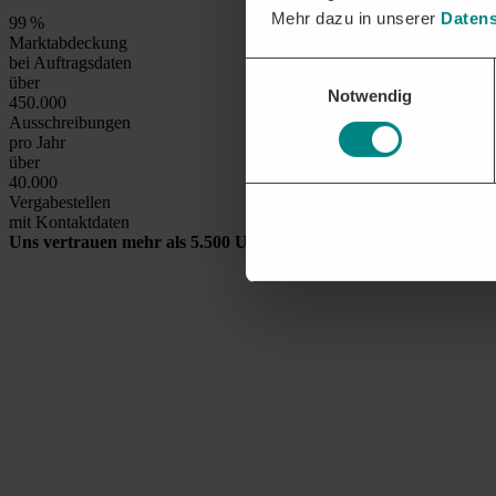
Mehr dazu in unserer
Datens
99
%
Marktabdeckung
bei Auftragsdaten
Einwilligungsauswahl
über
Notwendig
450.000
Ausschreibungen
pro Jahr
über
40.000
Vergabestellen
mit Kontaktdaten
Uns vertrauen mehr als 5.500 Unternehmen