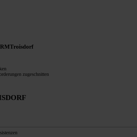
ORM
Troisdorf
ken
orderungen zugeschnitten
ISDORF
sistenzen