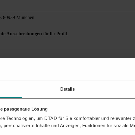
e, 80939 München
ante Ausschreibungen
für Ihr Profil.
mgebung finden?
 Sie alle relevanten Auftragschancen für Ihr Unternehmen.
Details
hre passgenaue Lösung
e Technologien, um DTAD für Sie komfortabler und relevanter zu
, personalisierte Inhalte und Anzeigen, Funktionen für soziale 