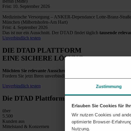
Berlin (Mitte)
Frist: 10. September 2026
Medizinische Versorgung – ANKER-Dependance Lotte-Branz-Straß
München (Milbertshofen-Am Hart)
Frist: 4. September 2026
Das ist nur ein Ausschnitt. Der DTAD findet täglich
tausende relev
Unverbindlich testen
DIE DTAD PLATTFORM
EINE SICHERE LÖSUNG
Möchten Sie relevante Ausschreibungen in Troisdorf und der U
Fordern Sie jetzt Ihren unverbindlichen Testzugang an und entdecken
Unverbindlich testen
Zustimmung
Die DTAD Plattform
in Zahlen
Erlauben Sie Cookies für I
über
Wir nutzen Cookies und ander
5.500
Kunden aus
optimierte Browser-Erfahrung
Mittelstand & Konzernen
Nutzung.