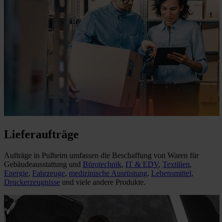
Lieferaufträge
Aufträge in Pulheim umfassen die Beschaffung von Waren für
Gebäudeausstattung und
Bürotechnik
,
IT & EDV
,
Textilien
,
Energie
,
Fahrzeuge
,
medizinische Ausrüstung
,
Lebensmittel
,
Druckerzeugnisse
und viele andere Produkte.