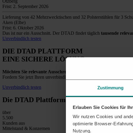
Otzberg
Frist: 2. September 2026
Lieferung von 42 Mehrzwecktischen und 32 Polsterstühlen für 3 Schu
Aken (Elbe)
Frist: 6. Oktober 2026
Das ist nur ein Ausschnitt. Der DTAD findet täglich
tausende relev
Unverbindlich testen
DIE DTAD PLATTFORM
EINE SICHERE LÖSUNG
Möchten Sie relevante Ausschreibungen in Kleve und der Umge
Fordern Sie jetzt Ihren unverbindlichen Testzugang an und entdecken
Unverbindlich testen
Zustimmung
Die DTAD Plattform
in Zahlen
Erlauben Sie Cookies für I
über
Wir nutzen Cookies und ander
5.500
Kunden aus
optimierte Browser-Erfahrung
Mittelstand & Konzernen
Nutzung.