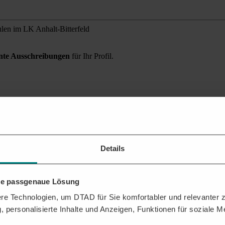
len im LK Anhalt-Bitterfeld
ante Ausschreibungen
für Ihr Profil.
bung finden?
 Sie alle relevanten Auftragschancen für Ihr Unternehmen.
Details
hre passgenaue Lösung
e Technologien, um DTAD für Sie komfortabler und relevanter zu
, personalisierte Inhalte und Anzeigen, Funktionen für soziale 