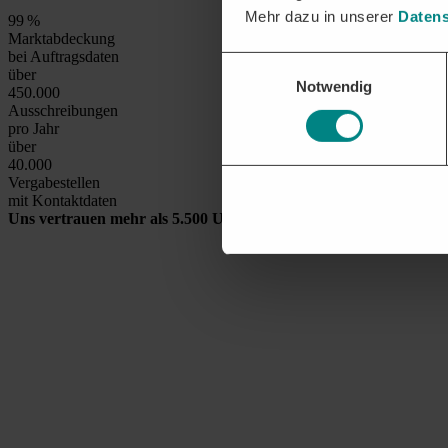
Mehr dazu in unserer
Datens
99
%
Marktabdeckung
bei Auftragsdaten
Einwilligungsauswahl
über
Notwendig
450.000
Ausschreibungen
pro Jahr
über
40.000
Vergabestellen
mit Kontaktdaten
Uns vertrauen mehr als 5.500 Unternehmen