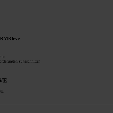
ORM
Kleve
ken
orderungen zugeschnitten
VE
-M1