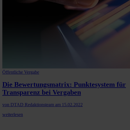
Öffentliche Vergabe
Die Bewertungsmatrix: Punktesystem für
Transparenz bei Vergaben
von
DTAD Redaktionsteam
am
15.02.2022
weiterlesen