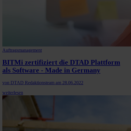
Auftragsmanagement
BITMi zertifiziert die DTAD Plattform
als Software - Made in Germany
von
DTAD Redaktionsteam
am
28.06.2022
weiterlesen